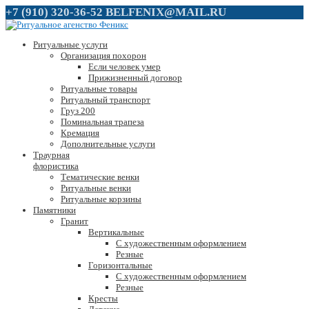
+7 (910) 320-36-52
BELFENIX@MAIL.RU
Ритуальные услуги
Организация похорон
Если человек умер
Прижизненный договор
Ритуальные товары
Ритуальный транспорт
Груз 200
Поминальная трапеза
Кремация
Дополнительные услуги
Траурная
флористика
Тематические венки
Ритуальные венки
Ритуальные корзины
Памятники
Гранит
Вертикальные
С художественным оформлением
Резные
Горизонтальные
С художественным оформлением
Резные
Кресты