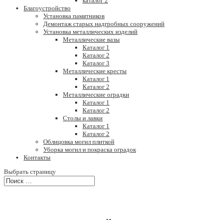
каталог 2
Благоустройство
Установка памятников
Демонтаж старых надгробных сооружений
Установка металлических изделий
Металлические вазы
Каталог 1
Каталог 2
Каталог 3
Металлические кресты
Каталог 1
Каталог 2
Металлические оградки
Каталог 1
Каталог 2
Столы и лавки
Каталог 1
Каталог 2
Облицовка могил плиткой
Уборка могил и покраска оградок
Контакты
Выбрать страницу