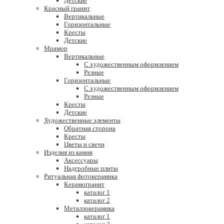
Детские
Красный гранит
Вертикальные
Горизонтальные
Кресты
Детские
Мрамор
Вертикальные
С художественным оформлением
Резные
Горизонтальные
С художественным оформлением
Резные
Кресты
Детские
Художественные элементы
Обратная сторона
Кресты
Цветы и свечи
Изделия из камня
Аксессуары
Надгробные плиты
Ритуальная фотокерамика
Керамогранит
каталог 1
каталог 2
Металлокерамика
каталог 1