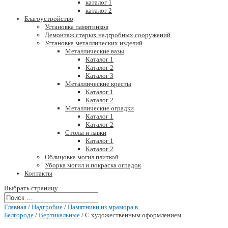
каталог 1
каталог 2
Благоустройство
Установка памятников
Демонтаж старых надгробных сооружений
Установка металлических изделий
Металлические вазы
Каталог 1
Каталог 2
Каталог 3
Металлические кресты
Каталог 1
Каталог 2
Металлические оградки
Каталог 1
Каталог 2
Столы и лавки
Каталог 1
Каталог 2
Облицовка могил плиткой
Уборка могил и покраска оградок
Контакты
Выбрать страницу
Главная
/
Надгробие
/
Памятники из мрамора в
Белгороде
/
Вертикальные
/ С художественным оформлением