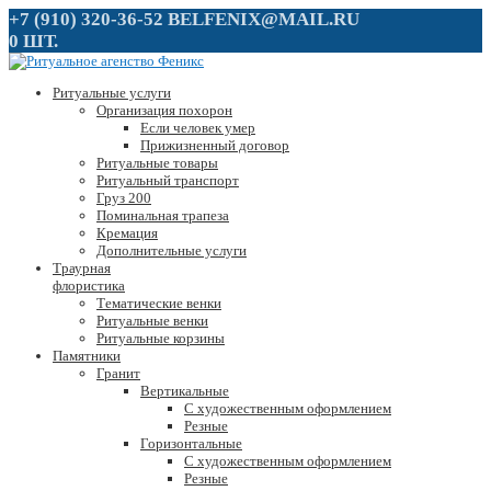
+7 (910) 320-36-52
BELFENIX@MAIL.RU
0 ШТ.
Ритуальные услуги
Организация похорон
Если человек умер
Прижизненный договор
Ритуальные товары
Ритуальный транспорт
Груз 200
Поминальная трапеза
Кремация
Дополнительные услуги
Траурная
флористика
Тематические венки
Ритуальные венки
Ритуальные корзины
Памятники
Гранит
Вертикальные
С художественным оформлением
Резные
Горизонтальные
С художественным оформлением
Резные