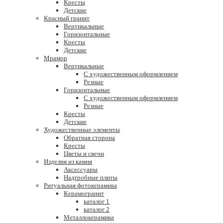
Кресты
Детские
Красный гранит
Вертикальные
Горизонтальные
Кресты
Детские
Мрамор
Вертикальные
С художественным оформлением
Резные
Горизонтальные
С художественным оформлением
Резные
Кресты
Детские
Художественные элементы
Обратная сторона
Кресты
Цветы и свечи
Изделия из камня
Аксессуары
Надгробные плиты
Ритуальная фотокерамика
Керамогранит
каталог 1
каталог 2
Металлокерамика