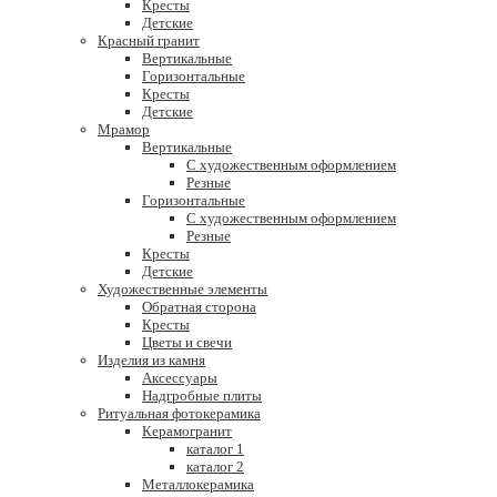
Кресты
Детские
Красный гранит
Вертикальные
Горизонтальные
Кресты
Детские
Мрамор
Вертикальные
С художественным оформлением
Резные
Горизонтальные
С художественным оформлением
Резные
Кресты
Детские
Художественные элементы
Обратная сторона
Кресты
Цветы и свечи
Изделия из камня
Аксессуары
Надгробные плиты
Ритуальная фотокерамика
Керамогранит
каталог 1
каталог 2
Металлокерамика