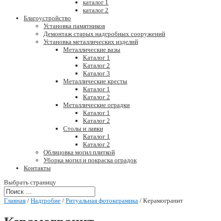
каталог 1
каталог 2
Благоустройство
Установка памятников
Демонтаж старых надгробных сооружений
Установка металлических изделий
Металлические вазы
Каталог 1
Каталог 2
Каталог 3
Металлические кресты
Каталог 1
Каталог 2
Металлические оградки
Каталог 1
Каталог 2
Столы и лавки
Каталог 1
Каталог 2
Облицовка могил плиткой
Уборка могил и покраска оградок
Контакты
Выбрать страницу
Главная
/
Надгробие
/
Ритуальная фотокерамика
/ Керамогранит