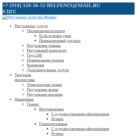
+7 (910) 320-36-52
BELFENIX@MAIL.RU
0 ШТ.
Ритуальные услуги
Организация похорон
Если человек умер
Прижизненный договор
Ритуальные товары
Ритуальный транспорт
Груз 200
Поминальная трапеза
Кремация
Дополнительные услуги
Траурная
флористика
Тематические венки
Ритуальные венки
Ритуальные корзины
Памятники
Гранит
Вертикальные
С художественным оформлением
Резные
Горизонтальные
С художественным оформлением
Резные