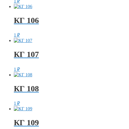
1
₽
КГ 106
1
₽
КГ 107
1
₽
КГ 108
1
₽
КГ 109