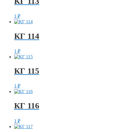
КГ 113
1
₽
КГ 114
1
₽
КГ 115
1
₽
КГ 116
1
₽