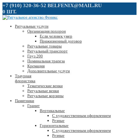
+7 (910) 320-36-52
BELFENIX@MAIL.RU
0 ШТ.
Ритуальные услуги
Организация похорон
Если человек умер
Прижизненный договор
Ритуальные товары
Ритуальный транспорт
Груз 200
Поминальная трапеза
Кремация
Дополнительные услуги
Траурная
флористика
Тематические венки
Ритуальные венки
Ритуальные корзины
Памятники
Гранит
Вертикальные
С художественным оформлением
Резные
Горизонтальные
С художественным оформлением
Резные