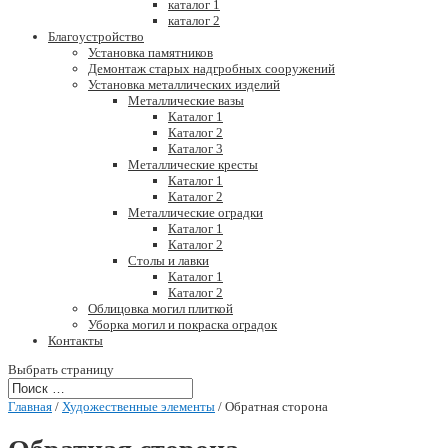
каталог 1
каталог 2
Благоустройство
Установка памятников
Демонтаж старых надгробных сооружений
Установка металлических изделий
Металлические вазы
Каталог 1
Каталог 2
Каталог 3
Металлические кресты
Каталог 1
Каталог 2
Металлические оградки
Каталог 1
Каталог 2
Столы и лавки
Каталог 1
Каталог 2
Облицовка могил плиткой
Уборка могил и покраска оградок
Контакты
Выбрать страницу
Главная
/
Художественные элементы
/ Обратная сторона