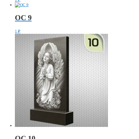
ОС 9
1
₽
ОС 10