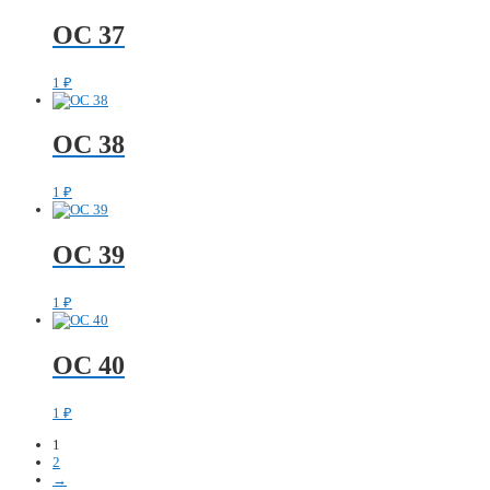
ОС 37
1
₽
ОС 38
1
₽
ОС 39
1
₽
ОС 40
1
₽
1
2
→