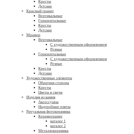
Кресты
Детские
Красный гранит
Вертикальные
Горизонтальные
Кресты
Детские
Мрамор
Вертикальные
С художественным оформлением
Резные
Горизонтальные
С художественным оформлением
Резные
Кресты
Детские
Художественные элементы
Обратная сторона
Кресты
Цветы и свечи
Изделия из камня
Аксессуары
Надгробные плиты
Ритуальная фотокерамика
Керамогранит
каталог 1
каталог 2
Металлокерамика