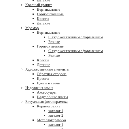
Детские
Красный гранит
Вертикальные
Горизонтальные
Кресты
Детские
Мрамор
Вертикальные
С художественным оформлением
Резные
Горизонтальные
С художественным оформлением
Резные
Кресты
Детские
Художественные элементы
Обратная сторона
Кресты
Цветы и свечи
Изделия из камня
Аксессуары
Надгробные плиты
Ритуальная фотокерамика
Керамогранит
каталог 1
каталог 2
Металлокерамика
каталог 1