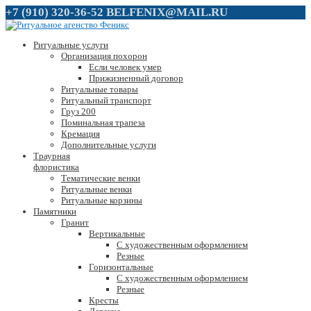
+7 (910) 320-36-52
BELFENIX@MAIL.RU
Ритуальные услуги
Организация похорон
Если человек умер
Прижизненный договор
Ритуальные товары
Ритуальный транспорт
Груз 200
Поминальная трапеза
Кремация
Дополнительные услуги
Траурная
флористика
Тематические венки
Ритуальные венки
Ритуальные корзины
Памятники
Гранит
Вертикальные
С художественным оформлением
Резные
Горизонтальные
С художественным оформлением
Резные
Кресты