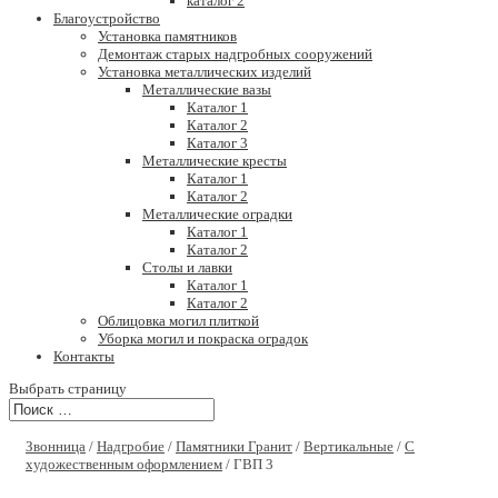
каталог 2
Благоустройство
Установка памятников
Демонтаж старых надгробных сооружений
Установка металлических изделий
Металлические вазы
Каталог 1
Каталог 2
Каталог 3
Металлические кресты
Каталог 1
Каталог 2
Металлические оградки
Каталог 1
Каталог 2
Столы и лавки
Каталог 1
Каталог 2
Облицовка могил плиткой
Уборка могил и покраска оградок
Контакты
Выбрать страницу
Звонница
/
Надгробие
/
Памятники Гранит
/
Вертикальные
/
С
художественным оформлением
/ ГВП 3