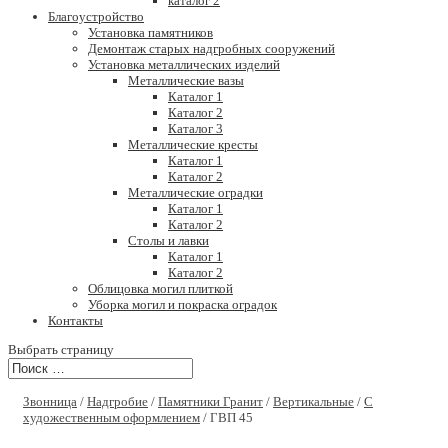
каталог 2
Благоустройство
Установка памятников
Демонтаж старых надгробных сооружений
Установка металлических изделий
Металлические вазы
Каталог 1
Каталог 2
Каталог 3
Металлические кресты
Каталог 1
Каталог 2
Металлические оградки
Каталог 1
Каталог 2
Столы и лавки
Каталог 1
Каталог 2
Облицовка могил плиткой
Уборка могил и покраска оградок
Контакты
Выбрать страницу
Звонница
/
Надгробие
/
Памятники Гранит
/
Вертикальные
/
С
художественным оформлением
/ ГВП 45