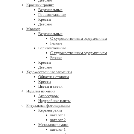
Детские
Красный гранит
Вертикальные
Горизонтальные
Кресты
Детские
Мрамор
Вертикальные
С художественным оформлением
Резные
Горизонтальные
С художественным оформлением
Резные
Кресты
Детские
Художественные элементы
Обратная сторона
Кресты
Цветы и свечи
Изделия из камня
Аксессуары
Надгробные плиты
Ритуальная фотокерамика
Керамогранит
каталог 1
каталог 2
Металлокерамика
каталог 1