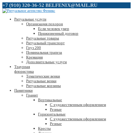
+7 (910) 320-36-52
BELFENIX@MAIL.RU
Ритуальные услуги
Организация похорон
Если человек умер
Прижизненный договор
Ритуальные товары
Ритуальный транспорт
Груз 200
Поминальная трапеза
Кремация
Дополнительные услуги
Траурная
флористика
Тематические венки
Ритуальные венки
Ритуальные корзины
Памятники
Гранит
Вертикальные
С художественным оформлением
Резные
Горизонтальные
С художественным оформлением
Резные
Кресты