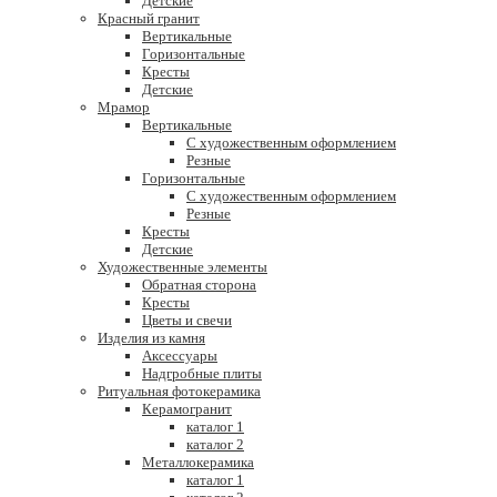
Детские
Красный гранит
Вертикальные
Горизонтальные
Кресты
Детские
Мрамор
Вертикальные
С художественным оформлением
Резные
Горизонтальные
С художественным оформлением
Резные
Кресты
Детские
Художественные элементы
Обратная сторона
Кресты
Цветы и свечи
Изделия из камня
Аксессуары
Надгробные плиты
Ритуальная фотокерамика
Керамогранит
каталог 1
каталог 2
Металлокерамика
каталог 1