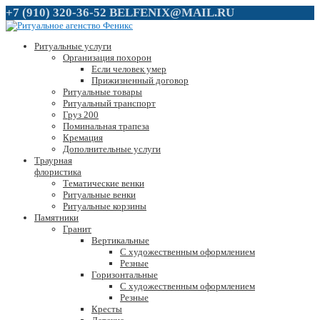
+7 (910) 320-36-52
BELFENIX@MAIL.RU
Ритуальные услуги
Организация похорон
Если человек умер
Прижизненный договор
Ритуальные товары
Ритуальный транспорт
Груз 200
Поминальная трапеза
Кремация
Дополнительные услуги
Траурная
флористика
Тематические венки
Ритуальные венки
Ритуальные корзины
Памятники
Гранит
Вертикальные
С художественным оформлением
Резные
Горизонтальные
С художественным оформлением
Резные
Кресты