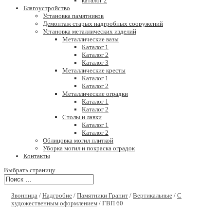
каталог 2
Благоустройство
Установка памятников
Демонтаж старых надгробных сооружений
Установка металлических изделий
Металлические вазы
Каталог 1
Каталог 2
Каталог 3
Металлические кресты
Каталог 1
Каталог 2
Металлические оградки
Каталог 1
Каталог 2
Столы и лавки
Каталог 1
Каталог 2
Облицовка могил плиткой
Уборка могил и покраска оградок
Контакты
Выбрать страницу
Звонница
/
Надгробие
/
Памятники Гранит
/
Вертикальные
/
С
художественным оформлением
/ ГВП 60