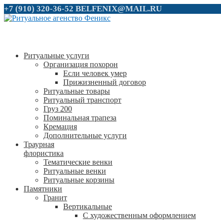
+7 (910) 320-36-52
BELFENIX@MAIL.RU
Ритуальные услуги
Организация похорон
Если человек умер
Прижизненный договор
Ритуальные товары
Ритуальный транспорт
Груз 200
Поминальная трапеза
Кремация
Дополнительные услуги
Траурная
флористика
Тематические венки
Ритуальные венки
Ритуальные корзины
Памятники
Гранит
Вертикальные
С художественным оформлением