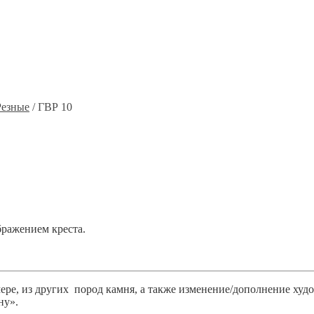
Резные
/ ГВР 10
бражением креста.
ре, из других пород камня, а также изменение/дополнение худ
ну».