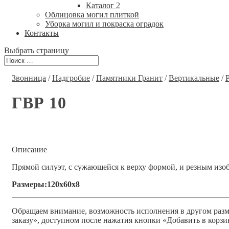
Каталог 2
Облицовка могил плиткой
Уборка могил и покраска оградок
Контакты
Выбрать страницу
Звонница
/
Надгробие
/
Памятники Гранит
/
Вертикальные
/
ГВР 10
Описание
Прямой силуэт, с сужающейся к верху формой, и резным изо
Размеры:120x60x8
Обращаем внимание, возможность исполнения в другом разме
заказу», доступном после нажатия кнопки «Добавить в корзи