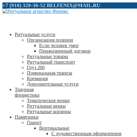
+7 (910) 320-36-52
BELFENIX@MAIL.RU
Ритуальные услуги
Организация похорон
Если человек умер
Прижизненный договор
Ритуальные товары
Ритуальный транспорт
Груз 200
Поминальная трапеза
Кремация
Дополнительные услуги
Траурная
флористика
Тематические венки
Ритуальные венки
Ритуальные корзины
Памятники
Гранит
Вертикальные
С художественным оформлением