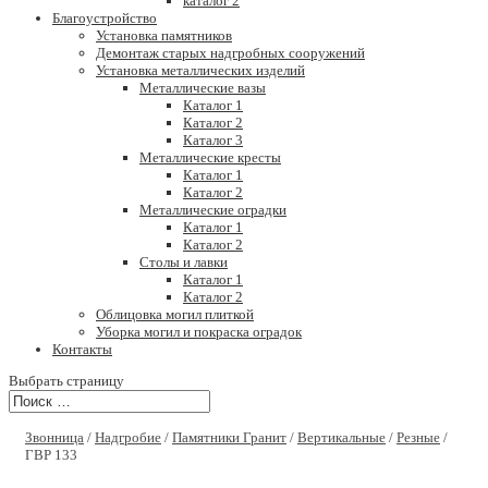
каталог 2
Благоустройство
Установка памятников
Демонтаж старых надгробных сооружений
Установка металлических изделий
Металлические вазы
Каталог 1
Каталог 2
Каталог 3
Металлические кресты
Каталог 1
Каталог 2
Металлические оградки
Каталог 1
Каталог 2
Столы и лавки
Каталог 1
Каталог 2
Облицовка могил плиткой
Уборка могил и покраска оградок
Контакты
Выбрать страницу
Звонница
/
Надгробие
/
Памятники Гранит
/
Вертикальные
/
Резные
/
ГВР 133