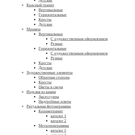
Детские
Красный гранит
Вертикальные
Горизонтальные
Кресты
Детские
Мрамор
Вертикальные
С художественным оформлением
Резные
Горизонтальные
С художественным оформлением
Резные
Кресты
Детские
Художественные элементы
Обратная сторона
Кресты
Цветы и свечи
Изделия из камня
Аксессуары
Надгробные плиты
Ритуальная фотокерамика
Керамогранит
каталог 1
каталог 2
Металлокерамика
каталог 1