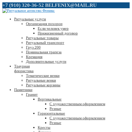
+7 (910) 320-36-52
BELFENIX@MAIL.RU
Ритуальные услуги
Организация похорон
Если человек умер
Прижизненный договор
Ритуальные товары
Ритуальный транспорт
Груз 200
Поминальная трапеза
Кремация
Дополнительные услуги
Траурная
флористика
Тематические венки
Ритуальные венки
Ритуальные корзины
Памятники
Гранит
Вертикальные
С художественным оформлением
Резные
Горизонтальные
С художественным оформлением
Резные
Кресты