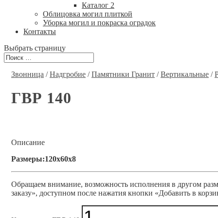
Каталог 2
Облицовка могил плиткой
Уборка могил и покраска оградок
Контакты
Выбрать страницу
Звонница
/
Надгробие
/
Памятники Гранит
/
Вертикальные
/
ГВР 140
Описание
Размеры:120x60x8
Обращаем внимание, возможность исполнения в другом разме
заказу», доступном после нажатия кнопки «Добавить в корзи