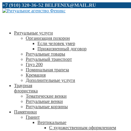
+7 (910) 320-36-52
BELFENIX@MAIL.RU
Ритуальные услуги
Организация похорон
Если человек умер
Прижизненный договор
Ритуальные товары
Ритуальный транспорт
Груз 200
Поминальная трапеза
Кремация
Дополнительные услуги
Траурная
флористика
Тематические венки
Ритуальные венки
Ритуальные корзины
Памятники
Гранит
Вертикальные
С художественным оформлением