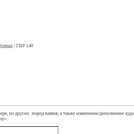
Резные
/ ГВР 140
ре, из других пород камня, а также изменение/дополнение худ
ну».