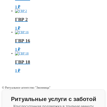
1
₽
ГВР 2
1
₽
ГВР 16
1
₽
ГВР 18
1
₽
© Ритуальное агентство "Звонница"
Ритуальные услуги с заботой
Круглосуточная поддержка в трудную минуту