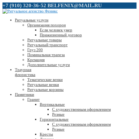
+7 (910) 320-36-52
BELFENIX@MAIL.RU
Ритуальные услуги
Организация похорон
Если человек умер
Прижизненный договор
Ритуальные товары
Ритуальный транспорт
Груз 200
Поминальная трапеза
Кремация
Дополнительные услуги
Траурная
флористика
Тематические венки
Ритуальные венки
Ритуальные корзины
Памятники
Гранит
Вертикальные
С художественным оформлением
Резные
Горизонтальные
С художественным оформлением
Резные
Кресты