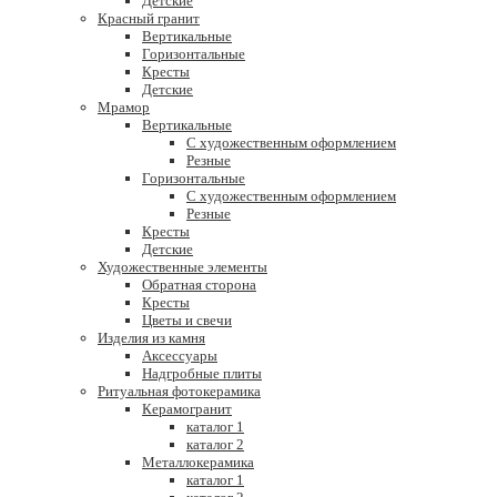
Детские
Красный гранит
Вертикальные
Горизонтальные
Кресты
Детские
Мрамор
Вертикальные
С художественным оформлением
Резные
Горизонтальные
С художественным оформлением
Резные
Кресты
Детские
Художественные элементы
Обратная сторона
Кресты
Цветы и свечи
Изделия из камня
Аксессуары
Надгробные плиты
Ритуальная фотокерамика
Керамогранит
каталог 1
каталог 2
Металлокерамика
каталог 1