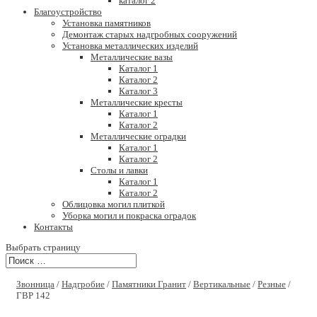
каталог 2
Благоустройство
Установка памятников
Демонтаж старых надгробных сооружений
Установка металлических изделий
Металлические вазы
Каталог 1
Каталог 2
Каталог 3
Металлические кресты
Каталог 1
Каталог 2
Металлические оградки
Каталог 1
Каталог 2
Столы и лавки
Каталог 1
Каталог 2
Облицовка могил плиткой
Уборка могил и покраска оградок
Контакты
Выбрать страницу
Звонница
/
Надгробие
/
Памятники Гранит
/
Вертикальные
/
Резные
/
ГВР 142