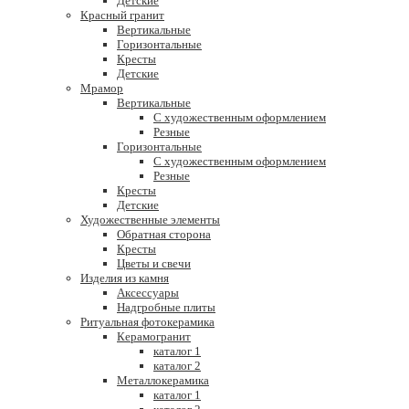
Детские
Красный гранит
Вертикальные
Горизонтальные
Кресты
Детские
Мрамор
Вертикальные
С художественным оформлением
Резные
Горизонтальные
С художественным оформлением
Резные
Кресты
Детские
Художественные элементы
Обратная сторона
Кресты
Цветы и свечи
Изделия из камня
Аксессуары
Надгробные плиты
Ритуальная фотокерамика
Керамогранит
каталог 1
каталог 2
Металлокерамика
каталог 1