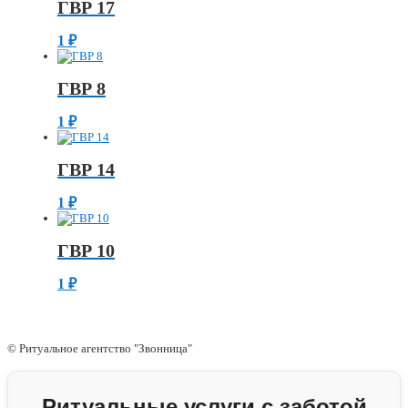
ГВР 17
1
₽
ГВР 8
1
₽
ГВР 14
1
₽
ГВР 10
1
₽
© Ритуальное агентство "Звонница"
Ритуальные услуги с заботой