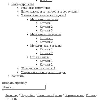
каталог 2
Благоустройство
Установка памятников
Демонтаж старых надгробных сооружений
Установка металлических изделий
Металлические вазы
Каталог 1
Каталог 2
Каталог 3
Металлические кресты
Каталог 1
Каталог 2
Металлические оградки
Каталог 1
Каталог 2
Столы и лавки
Каталог 1
Каталог 2
Облицовка могил плиткой
Уборка могил и покраска оградок
Контакты
Выбрать страницу
Звонница
/
Надгробие
/
Памятники Гранит
/
Вертикальные
/
Резные
/
ГВР 146