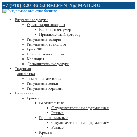
+7 (910) 320-36-52
BELFENIX@MAIL.RU
Ритуальные услуги
Организация похорон
Если человек умер
Прижизненный договор
Ритуальные товары
Ритуальный транспорт
Груз 200
Поминальная трапеза
Кремация
Дополнительные услуги
Траурная
флористика
Тематические венки
Ритуальные венки
Ритуальные корзины
Памятники
Гранит
Вертикальные
С художественным оформлением
Резные
Горизонтальные
С художественным оформлением
Резные
Кресты