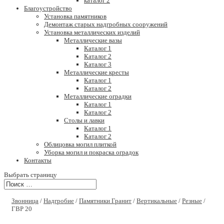
каталог 2
Благоустройство
Установка памятников
Демонтаж старых надгробных сооружений
Установка металлических изделий
Металлические вазы
Каталог 1
Каталог 2
Каталог 3
Металлические кресты
Каталог 1
Каталог 2
Металлические оградки
Каталог 1
Каталог 2
Столы и лавки
Каталог 1
Каталог 2
Облицовка могил плиткой
Уборка могил и покраска оградок
Контакты
Выбрать страницу
Звонница
/
Надгробие
/
Памятники Гранит
/
Вертикальные
/
Резные
/
ГВР 20