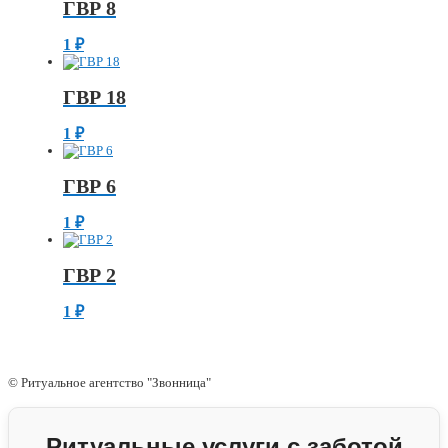
ГВР 8
1
₽
ГВР 18
1
₽
ГВР 6
1
₽
ГВР 2
1
₽
© Ритуальное агентство "Звонница"
Ритуальные услуги с заботой