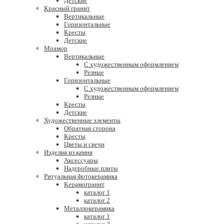
Детские
Красный гранит
Вертикальные
Горизонтальные
Кресты
Детские
Мрамор
Вертикальные
С художественным оформлением
Резные
Горизонтальные
С художественным оформлением
Резные
Кресты
Детские
Художественные элементы
Обратная сторона
Кресты
Цветы и свечи
Изделия из камня
Аксессуары
Надгробные плиты
Ритуальная фотокерамика
Керамогранит
каталог 1
каталог 2
Металлокерамика
каталог 1