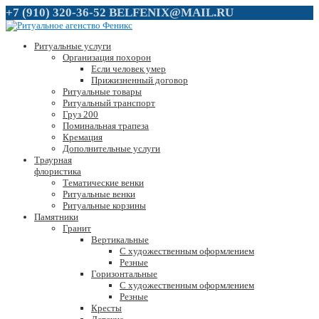
+7 (910) 320-36-52
BELFENIX@MAIL.RU
Ритуальные услуги
Организация похорон
Если человек умер
Прижизненный договор
Ритуальные товары
Ритуальный транспорт
Груз 200
Поминальная трапеза
Кремация
Дополнительные услуги
Траурная
флористика
Тематические венки
Ритуальные венки
Ритуальные корзины
Памятники
Гранит
Вертикальные
С художественным оформлением
Резные
Горизонтальные
С художественным оформлением
Резные
Кресты