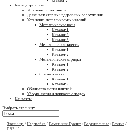
каталог 2
Благоустройство
Установка памятников
Демонтаж старых надгробных сооружений
Установка металлических изделий
Металлические вазы
Каталог 1
Каталог 2
Каталог 3
Металлические кресты
Каталог 1
Каталог 2
Металлические оградки
Каталог 1
Каталог 2
Столы и лавки
Каталог 1
Каталог 2
Облицовка могил плиткой
Уборка могил и покраска оградок
Контакты
Выбрать страницу
Звонница
/
Надгробие
/
Памятники Гранит
/
Вертикальные
/
Резные
/
ГВР 46