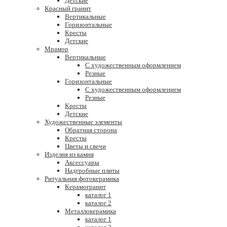
Детские
Красный гранит
Вертикальные
Горизонтальные
Кресты
Детские
Мрамор
Вертикальные
С художественным оформлением
Резные
Горизонтальные
С художественным оформлением
Резные
Кресты
Детские
Художественные элементы
Обратная сторона
Кресты
Цветы и свечи
Изделия из камня
Аксессуары
Надгробные плиты
Ритуальная фотокерамика
Керамогранит
каталог 1
каталог 2
Металлокерамика
каталог 1