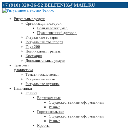
+7 (910) 320-36-52
BELFENIX@MAIL.RU
Ритуальные услуги
Организация похорон
Если человек умер
Прижизненный договор
Ритуальные товары
Ритуальный транспорт
Груз 200
Поминальная трапеза
Кремация
Дополнительные услуги
Траурная
флористика
Тематические венки
Ритуальные венки
Ритуальные корзины
Памятники
Гранит
Вертикальные
С художественным оформлением
Резные
Горизонтальные
С художественным оформлением
Резные
Кресты