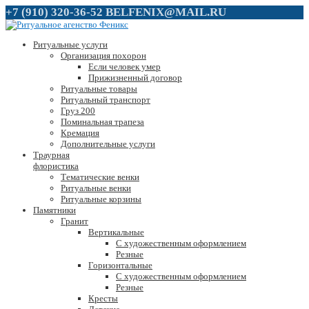
+7 (910) 320-36-52
BELFENIX@MAIL.RU
Ритуальные услуги
Организация похорон
Если человек умер
Прижизненный договор
Ритуальные товары
Ритуальный транспорт
Груз 200
Поминальная трапеза
Кремация
Дополнительные услуги
Траурная
флористика
Тематические венки
Ритуальные венки
Ритуальные корзины
Памятники
Гранит
Вертикальные
С художественным оформлением
Резные
Горизонтальные
С художественным оформлением
Резные
Кресты