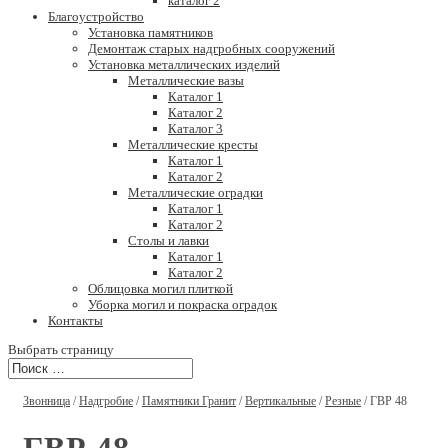
каталог 2
Благоустройство
Установка памятников
Демонтаж старых надгробных сооружений
Установка металлических изделий
Металлические вазы
Каталог 1
Каталог 2
Каталог 3
Металлические кресты
Каталог 1
Каталог 2
Металлические оградки
Каталог 1
Каталог 2
Столы и лавки
Каталог 1
Каталог 2
Облицовка могил плиткой
Уборка могил и покраска оградок
Контакты
Выбрать страницу
Звонница
/
Надгробие
/
Памятники Гранит
/
Вертикальные
/
Резные
/ ГВР 48