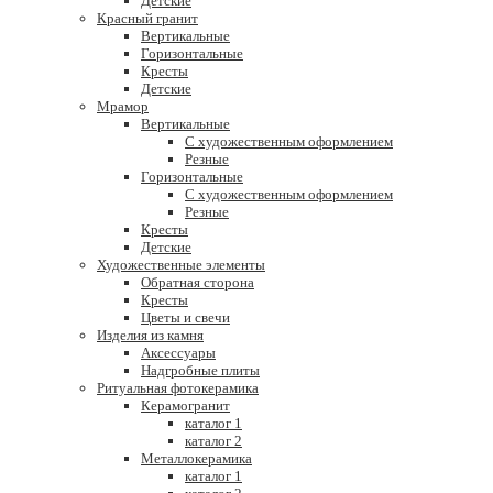
Детские
Красный гранит
Вертикальные
Горизонтальные
Кресты
Детские
Мрамор
Вертикальные
С художественным оформлением
Резные
Горизонтальные
С художественным оформлением
Резные
Кресты
Детские
Художественные элементы
Обратная сторона
Кресты
Цветы и свечи
Изделия из камня
Аксессуары
Надгробные плиты
Ритуальная фотокерамика
Керамогранит
каталог 1
каталог 2
Металлокерамика
каталог 1