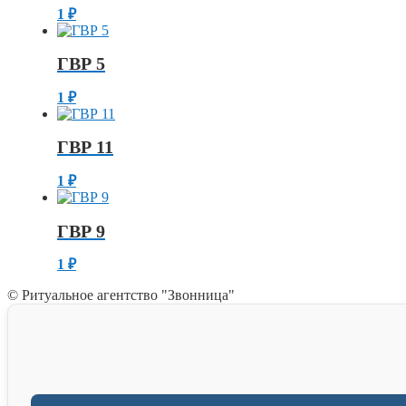
1
₽
ГВР 5
1
₽
ГВР 11
1
₽
ГВР 9
1
₽
© Ритуальное агентство "Звонница"