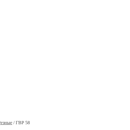
Резные
/ ГВР 58