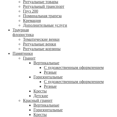
Ритуальные товары
Ритуальный транспорт
Груз 200
Поминальная трапеза
Кремация
Дополнительные услуги
Траурная
флористика
Тематические венки
Ритуальные венки
Ритуальные корзины
Памятники
Гранит
Вертикальные
С художественным оформлением
Резные
Горизонтальные
С художественным оформлением
Резные
Кресты
Детские
Красный гранит
Вертикальные
Горизонтальные
Кресты