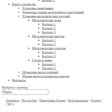
каталог 2
Благоустройство
Установка памятников
Демонтаж старых надгробных сооружений
Установка металлических изделий
Металлические вазы
Каталог 1
Каталог 2
Каталог 3
Металлические кресты
Каталог 1
Каталог 2
Металлические оградки
Каталог 1
Каталог 2
Столы и лавки
Каталог 1
Каталог 2
Облицовка могил плиткой
Уборка могил и покраска оградок
Контакты
Выбрать страницу
Звонница
/
Надгробие
/
Памятники Гранит
/
Вертикальные
/
Резные
/
ГВР 6