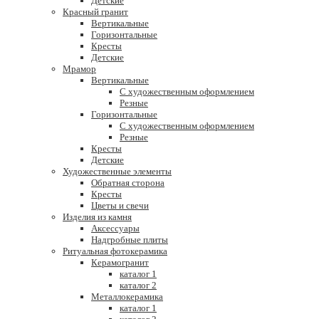
Детские
Красный гранит
Вертикальные
Горизонтальные
Кресты
Детские
Мрамор
Вертикальные
С художественным оформлением
Резные
Горизонтальные
С художественным оформлением
Резные
Кресты
Детские
Художественные элементы
Обратная сторона
Кресты
Цветы и свечи
Изделия из камня
Аксессуары
Надгробные плиты
Ритуальная фотокерамика
Керамогранит
каталог 1
каталог 2
Металлокерамика
каталог 1