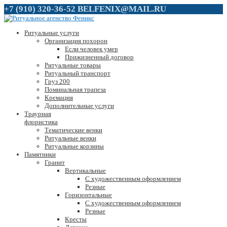
+7 (910) 320-36-52
BELFENIX@MAIL.RU
Ритуальные услуги
Организация похорон
Если человек умер
Прижизненный договор
Ритуальные товары
Ритуальный транспорт
Груз 200
Поминальная трапеза
Кремация
Дополнительные услуги
Траурная
флористика
Тематические венки
Ритуальные венки
Ритуальные корзины
Памятники
Гранит
Вертикальные
С художественным оформлением
Резные
Горизонтальные
С художественным оформлением
Резные
Кресты