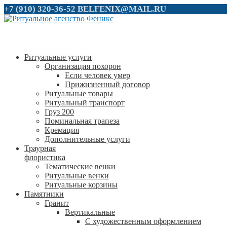
+7 (910) 320-36-52
BELFENIX@MAIL.RU
Ритуальные услуги
Организация похорон
Если человек умер
Прижизненный договор
Ритуальные товары
Ритуальный транспорт
Груз 200
Поминальная трапеза
Кремация
Дополнительные услуги
Траурная
флористика
Тематические венки
Ритуальные венки
Ритуальные корзины
Памятники
Гранит
Вертикальные
С художественным оформлением