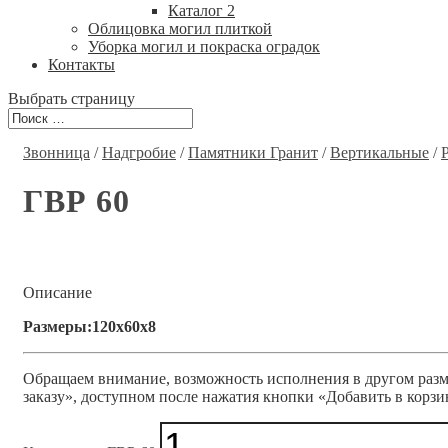
Каталог 2
Облицовка могил плиткой
Уборка могил и покраска оградок
Контакты
Выбрать страницу
Звонница
/
Надгробие
/
Памятники Гранит
/
Вертикальные
/
ГВР 60
Описание
Размеры:120x60x8
Обращаем внимание, возможность исполнения в другом разме
заказу», доступном после нажатия кнопки «Добавить в корзи