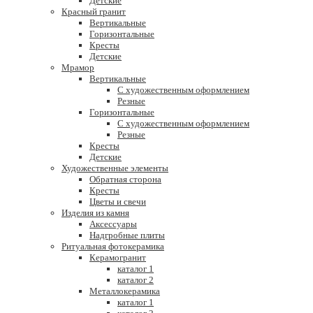
Детские
Красный гранит
Вертикальные
Горизонтальные
Кресты
Детские
Мрамор
Вертикальные
С художественным оформлением
Резные
Горизонтальные
С художественным оформлением
Резные
Кресты
Детские
Художественные элементы
Обратная сторона
Кресты
Цветы и свечи
Изделия из камня
Аксессуары
Надгробные плиты
Ритуальная фотокерамика
Керамогранит
каталог 1
каталог 2
Металлокерамика
каталог 1