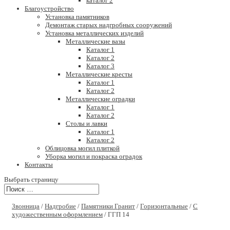
каталог 2
Благоустройство
Установка памятников
Демонтаж старых надгробных сооружений
Установка металлических изделий
Металлические вазы
Каталог 1
Каталог 2
Каталог 3
Металлические кресты
Каталог 1
Каталог 2
Металлические оградки
Каталог 1
Каталог 2
Столы и лавки
Каталог 1
Каталог 2
Облицовка могил плиткой
Уборка могил и покраска оградок
Контакты
Выбрать страницу
Звонница
/
Надгробие
/
Памятники Гранит
/
Горизонтальные
/
С
художественным оформлением
/ ГГП 14