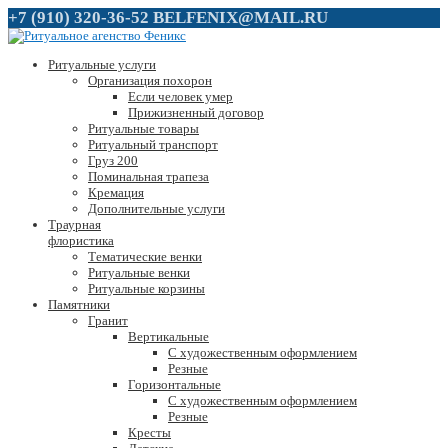
+7 (910) 320-36-52
BELFENIX@MAIL.RU
Ритуальные услуги
Организация похорон
Если человек умер
Прижизненный договор
Ритуальные товары
Ритуальный транспорт
Груз 200
Поминальная трапеза
Кремация
Дополнительные услуги
Траурная
флористика
Тематические венки
Ритуальные венки
Ритуальные корзины
Памятники
Гранит
Вертикальные
С художественным оформлением
Резные
Горизонтальные
С художественным оформлением
Резные
Кресты