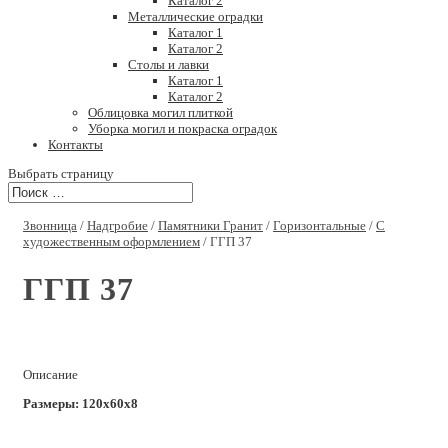
Каталог 2
Металлические оградки
Каталог 1
Каталог 2
Столы и лавки
Каталог 1
Каталог 2
Облицовка могил плиткой
Уборка могил и покраска оградок
Контакты
Выбрать страницу
Звонница
/
Надгробие
/
Памятники Гранит
/
Горизонтальные
/
С
художественным оформлением
/ ГГП 37
ГГП 37
Описание
Размеры: 120х60х8