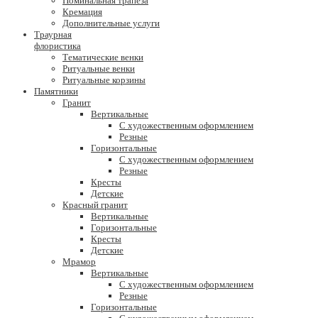
Поминальная трапеза
Кремация
Дополнительные услуги
Траурная
флористика
Тематические венки
Ритуальные венки
Ритуальные корзины
Памятники
Гранит
Вертикальные
С художественным оформлением
Резные
Горизонтальные
С художественным оформлением
Резные
Кресты
Детские
Красный гранит
Вертикальные
Горизонтальные
Кресты
Детские
Мрамор
Вертикальные
С художественным оформлением
Резные
Горизонтальные