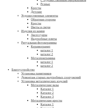
С художественным оформлением
Резные
Кресты
Детские
Художественные элементы
Обратная сторона
Кресты
Цветы и свечи
Изделия из камня
Аксессуары
Надгробные плиты
Ритуальная фотокерамика
Керамогранит
каталог 1
каталог 2
Металлокерамика
каталог 1
каталог 2
Благоустройство
Установка памятников
Демонтаж старых надгробных сооружений
Установка металлических изделий
Металлические вазы
Каталог 1
Каталог 2
Каталог 3
Металлические кресты
Каталог 1