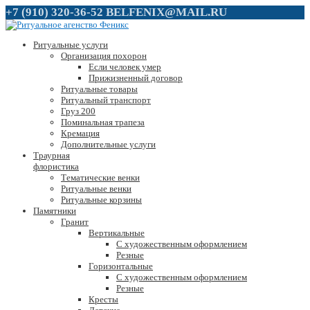
+7 (910) 320-36-52
BELFENIX@MAIL.RU
Ритуальные услуги
Организация похорон
Если человек умер
Прижизненный договор
Ритуальные товары
Ритуальный транспорт
Груз 200
Поминальная трапеза
Кремация
Дополнительные услуги
Траурная
флористика
Тематические венки
Ритуальные венки
Ритуальные корзины
Памятники
Гранит
Вертикальные
С художественным оформлением
Резные
Горизонтальные
С художественным оформлением
Резные
Кресты