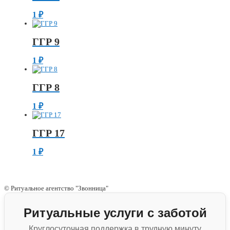
1
₽
ГГР 9
1
₽
ГГР 8
1
₽
ГГР 17
1
₽
© Ритуальное агентство "Звонница"
Ритуальные услуги с заботой
Круглосуточная поддержка в трудную минуту