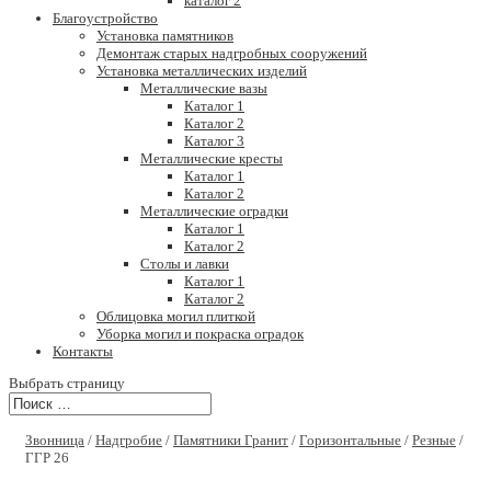
каталог 2
Благоустройство
Установка памятников
Демонтаж старых надгробных сооружений
Установка металлических изделий
Металлические вазы
Каталог 1
Каталог 2
Каталог 3
Металлические кресты
Каталог 1
Каталог 2
Металлические оградки
Каталог 1
Каталог 2
Столы и лавки
Каталог 1
Каталог 2
Облицовка могил плиткой
Уборка могил и покраска оградок
Контакты
Выбрать страницу
Звонница
/
Надгробие
/
Памятники Гранит
/
Горизонтальные
/
Резные
/
ГГР 26