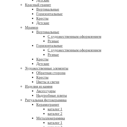
Детские
Красный гранит
Вертикальные
Горизонтальные
Кресты
Детские
Мрамор
Вертикальные
С художественным оформлением
Резные
Горизонтальные
С художественным оформлением
Резные
Кресты
Детские
Художественные элементы
Обратная сторона
Кресты
Цветы и свечи
Изделия из камня
Аксессуары
Надгробные плиты
Ритуальная фотокерамика
Керамогранит
каталог 1
каталог 2
Металлокерамика
каталог 1