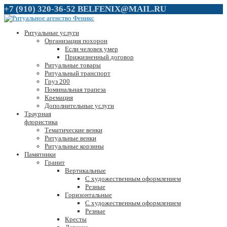
+7 (910) 320-36-52
BELFENIX@MAIL.RU
Ритуальные услуги
Организация похорон
Если человек умер
Прижизненный договор
Ритуальные товары
Ритуальный транспорт
Груз 200
Поминальная трапеза
Кремация
Дополнительные услуги
Траурная
флористика
Тематические венки
Ритуальные венки
Ритуальные корзины
Памятники
Гранит
Вертикальные
С художественным оформлением
Резные
Горизонтальные
С художественным оформлением
Резные
Кресты