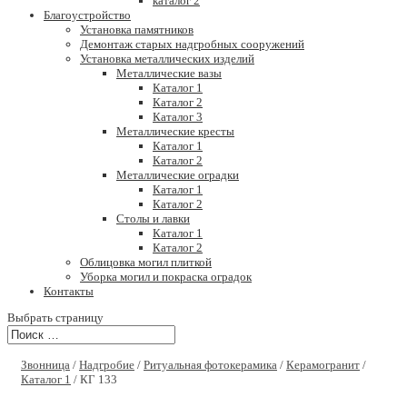
каталог 2
Благоустройство
Установка памятников
Демонтаж старых надгробных сооружений
Установка металлических изделий
Металлические вазы
Каталог 1
Каталог 2
Каталог 3
Металлические кресты
Каталог 1
Каталог 2
Металлические оградки
Каталог 1
Каталог 2
Столы и лавки
Каталог 1
Каталог 2
Облицовка могил плиткой
Уборка могил и покраска оградок
Контакты
Выбрать страницу
Звонница
/
Надгробие
/
Ритуальная фотокерамика
/
Керамогранит
/
Каталог 1
/ КГ 133