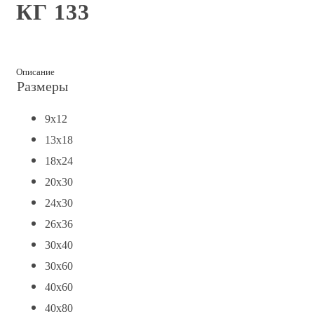
КГ 133
Описание
Размеры
9x12
13x18
18x24
20x30
24x30
26x36
30x40
30x60
40x60
40x80