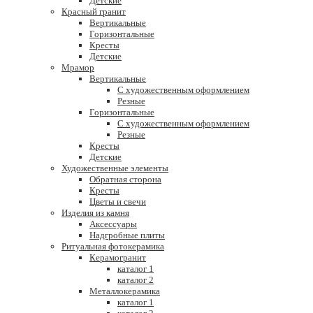
Детские
Красный гранит
Вертикальные
Горизонтальные
Кресты
Детские
Мрамор
Вертикальные
С художественным оформлением
Резные
Горизонтальные
С художественным оформлением
Резные
Кресты
Детские
Художественные элементы
Обратная сторона
Кресты
Цветы и свечи
Изделия из камня
Аксессуары
Надгробные плиты
Ритуальная фотокерамика
Керамогранит
каталог 1
каталог 2
Металлокерамика
каталог 1