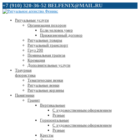
+7 (910) 320-36-52
BELFENIX@MAIL.RU
Ритуальные услуги
Организация похорон
Если человек умер
Прижизненный договор
Ритуальные товары
Ритуальный транспорт
Груз 200
Поминальная трапеза
Кремация
Дополнительные услуги
Траурная
флористика
Тематические венки
Ритуальные венки
Ритуальные корзины
Памятники
Гранит
Вертикальные
С художественным оформлением
Резные
Горизонтальные
С художественным оформлением
Резные
Кресты