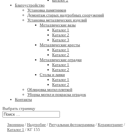
каталог 2
Благоустройство
Установка памятников
Демонтаж старых надгробных сооружений
Установка металлических изделий
Металлические вазы
Каталог 1
Каталог 2
Каталог 3
Металлические кресты
Каталог 1
Каталог 2
Металлические оградки
Каталог 1
Каталог 2
Столы и лавки
Каталог 1
Каталог 2
Облицовка могил плиткой
Уборка могил и покраска оградок
Контакты
Выбрать страницу
Звонница
/
Надгробие
/
Ритуальная фотокерамика
/
Керамогранит
/
Каталог 1
/ КГ 155