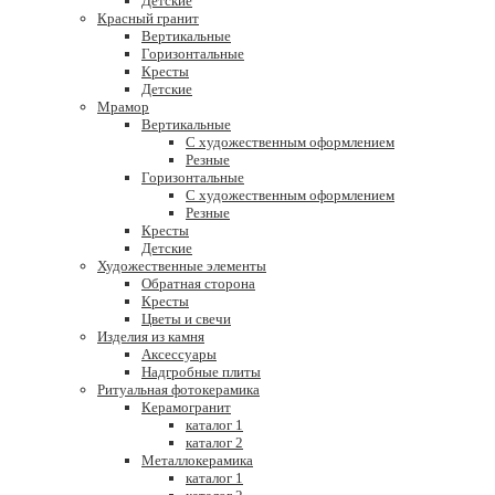
Детские
Красный гранит
Вертикальные
Горизонтальные
Кресты
Детские
Мрамор
Вертикальные
С художественным оформлением
Резные
Горизонтальные
С художественным оформлением
Резные
Кресты
Детские
Художественные элементы
Обратная сторона
Кресты
Цветы и свечи
Изделия из камня
Аксессуары
Надгробные плиты
Ритуальная фотокерамика
Керамогранит
каталог 1
каталог 2
Металлокерамика
каталог 1