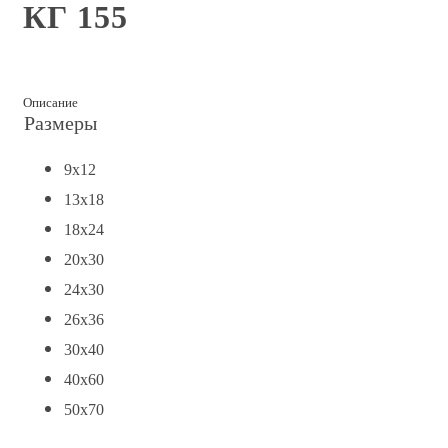
КГ 155
Описание
Размеры
9x12
13x18
18x24
20x30
24x30
26x36
30x40
40x60
50x70