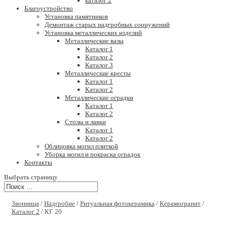
каталог 2
Благоустройство
Установка памятников
Демонтаж старых надгробных сооружений
Установка металлических изделий
Металлические вазы
Каталог 1
Каталог 2
Каталог 3
Металлические кресты
Каталог 1
Каталог 2
Металлические оградки
Каталог 1
Каталог 2
Столы и лавки
Каталог 1
Каталог 2
Облицовка могил плиткой
Уборка могил и покраска оградок
Контакты
Выбрать страницу
Звонница
/
Надгробие
/
Ритуальная фотокерамика
/
Керамогранит
/
Каталог 2
/ КГ 20