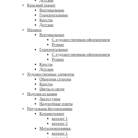
Детские
Красный гранит
Вертикальные
Горизонтальные
Кресты
Детские
Мрамор
Вертикальные
С художественным оформлением
Резные
Горизонтальные
С художественным оформлением
Резные
Кресты
Детские
Художественные элементы
Обратная сторона
Кресты
Цветы и свечи
Изделия из камня
Аксессуары
Надгробные плиты
Ритуальная фотокерамика
Керамогранит
каталог 1
каталог 2
Металлокерамика
каталог 1