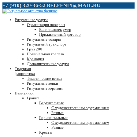
+7 (910) 320-36-52
BELFENIX@MAIL.RU
Ритуальные услуги
Организация похорон
Если человек умер
Прижизненный договор
Ритуальные товары
Ритуальный транспорт
Груз 200
Поминальная трапеза
Кремация
Дополнительные услуги
Траурная
флористика
Тематические венки
Ритуальные венки
Ритуальные корзины
Памятники
Гранит
Вертикальные
С художественным оформлением
Резные
Горизонтальные
С художественным оформлением
Резные
Кресты