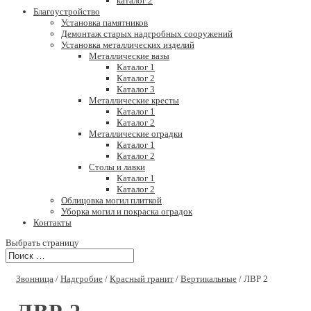
каталог 2
Благоустройство
Установка памятников
Демонтаж старых надгробных сооружений
Установка металлических изделий
Металлические вазы
Каталог 1
Каталог 2
Каталог 3
Металлические кресты
Каталог 1
Каталог 2
Металлические оградки
Каталог 1
Каталог 2
Столы и лавки
Каталог 1
Каталог 2
Облицовка могил плиткой
Уборка могил и покраска оградок
Контакты
Выбрать страницу
Звонница
/
Надгробие
/
Красный гранит
/
Вертикальные
/ ЛВР 2