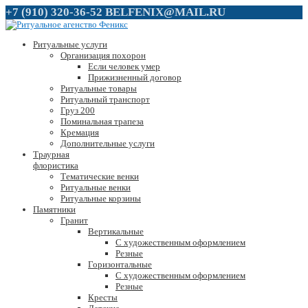
+7 (910) 320-36-52
BELFENIX@MAIL.RU
Ритуальные услуги
Организация похорон
Если человек умер
Прижизненный договор
Ритуальные товары
Ритуальный транспорт
Груз 200
Поминальная трапеза
Кремация
Дополнительные услуги
Траурная
флористика
Тематические венки
Ритуальные венки
Ритуальные корзины
Памятники
Гранит
Вертикальные
С художественным оформлением
Резные
Горизонтальные
С художественным оформлением
Резные
Кресты