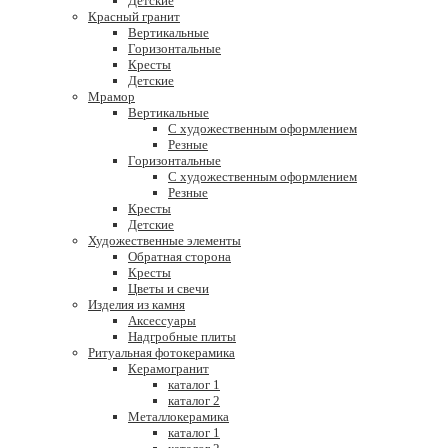
Детские
Красный гранит
Вертикальные
Горизонтальные
Кресты
Детские
Мрамор
Вертикальные
С художественным оформлением
Резные
Горизонтальные
С художественным оформлением
Резные
Кресты
Детские
Художественные элементы
Обратная сторона
Кресты
Цветы и свечи
Изделия из камня
Аксессуары
Надгробные плиты
Ритуальная фотокерамика
Керамогранит
каталог 1
каталог 2
Металлокерамика
каталог 1