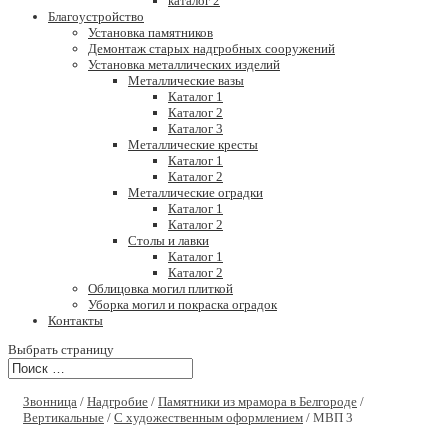
каталог 2
Благоустройство
Установка памятников
Демонтаж старых надгробных сооружений
Установка металлических изделий
Металлические вазы
Каталог 1
Каталог 2
Каталог 3
Металлические кресты
Каталог 1
Каталог 2
Металлические оградки
Каталог 1
Каталог 2
Столы и лавки
Каталог 1
Каталог 2
Облицовка могил плиткой
Уборка могил и покраска оградок
Контакты
Выбрать страницу
Звонница
/
Надгробие
/
Памятники из мрамора в Белгороде
/
Вертикальные
/
С художественным оформлением
/ МВП 3