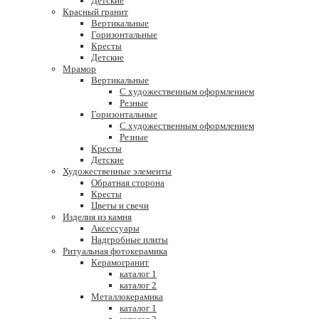
Детские
Красный гранит
Вертикальные
Горизонтальные
Кресты
Детские
Мрамор
Вертикальные
С художественным оформлением
Резные
Горизонтальные
С художественным оформлением
Резные
Кресты
Детские
Художественные элементы
Обратная сторона
Кресты
Цветы и свечи
Изделия из камня
Аксессуары
Надгробные плиты
Ритуальная фотокерамика
Керамогранит
каталог 1
каталог 2
Металлокерамика
каталог 1