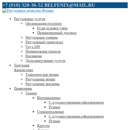
+7 (910) 320-36-52
BELFENIX@MAIL.RU
Ритуальные услуги
Организация похорон
Если человек умер
Прижизненный договор
Ритуальные товары
Ритуальный транспорт
Груз 200
Поминальная трапеза
Кремация
Дополнительные услуги
Траурная
флористика
Тематические венки
Ритуальные венки
Ритуальные корзины
Памятники
Гранит
Вертикальные
С художественным оформлением
Резные
Горизонтальные
С художественным оформлением
Резные
Кресты