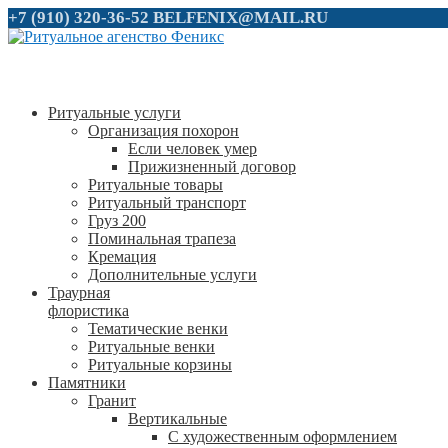
+7 (910) 320-36-52
BELFENIX@MAIL.RU
Ритуальные услуги
Организация похорон
Если человек умер
Прижизненный договор
Ритуальные товары
Ритуальный транспорт
Груз 200
Поминальная трапеза
Кремация
Дополнительные услуги
Траурная
флористика
Тематические венки
Ритуальные венки
Ритуальные корзины
Памятники
Гранит
Вертикальные
С художественным оформлением