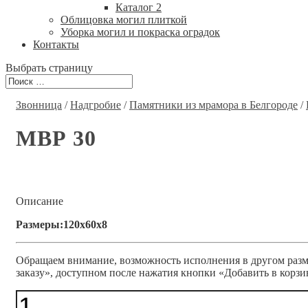
Каталог 2
Облицовка могил плиткой
Уборка могил и покраска оградок
Контакты
Выбрать страницу
Звонница
/
Надгробие
/
Памятники из мрамора в Белгороде
/
МВР 30
Описание
Размеры:120x60x8
Обращаем внимание, возможность исполнения в другом разме
заказу», доступном после нажатия кнопки «Добавить в корзи
Количество
МВР