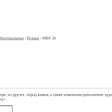
Вертикальные
/
Резные
/ МВР 30
ре, из других пород камня, а также изменение/дополнение худ
ну».