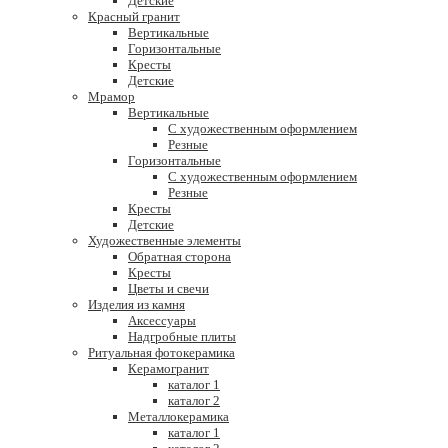
Детские
Красный гранит
Вертикальные
Горизонтальные
Кресты
Детские
Мрамор
Вертикальные
С художественным оформлением
Резные
Горизонтальные
С художественным оформлением
Резные
Кресты
Детские
Художественные элементы
Обратная сторона
Кресты
Цветы и свечи
Изделия из камня
Аксессуары
Надгробные плиты
Ритуальная фотокерамика
Керамогранит
каталог 1
каталог 2
Металлокерамика
каталог 1