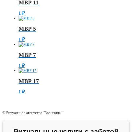
МВР 11
1
₽
МВР 5
1
₽
МВР 7
1
₽
МВР 17
1
₽
© Ритуальное агентство "Звонница"
Ритуальные услуги с заботой