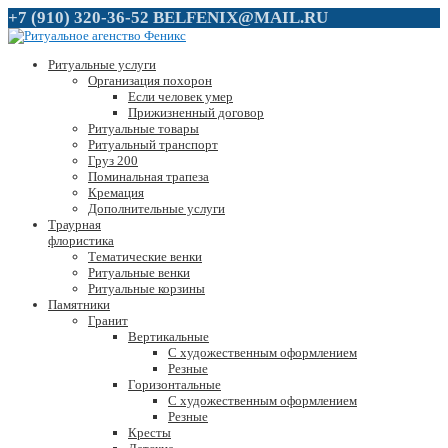
+7 (910) 320-36-52
BELFENIX@MAIL.RU
Ритуальные услуги
Организация похорон
Если человек умер
Прижизненный договор
Ритуальные товары
Ритуальный транспорт
Груз 200
Поминальная трапеза
Кремация
Дополнительные услуги
Траурная
флористика
Тематические венки
Ритуальные венки
Ритуальные корзины
Памятники
Гранит
Вертикальные
С художественным оформлением
Резные
Горизонтальные
С художественным оформлением
Резные
Кресты