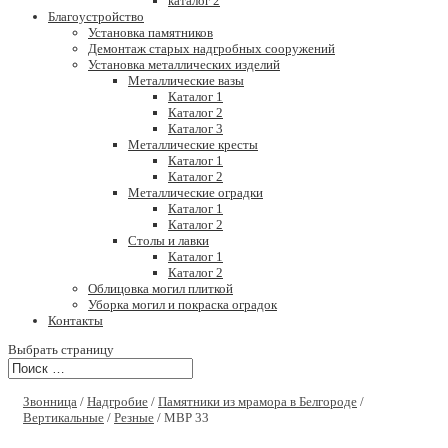
каталог 2
Благоустройство
Установка памятников
Демонтаж старых надгробных сооружений
Установка металлических изделий
Металлические вазы
Каталог 1
Каталог 2
Каталог 3
Металлические кресты
Каталог 1
Каталог 2
Металлические оградки
Каталог 1
Каталог 2
Столы и лавки
Каталог 1
Каталог 2
Облицовка могил плиткой
Уборка могил и покраска оградок
Контакты
Выбрать страницу
Звонница
/
Надгробие
/
Памятники из мрамора в Белгороде
/
Вертикальные
/
Резные
/ МВР 33