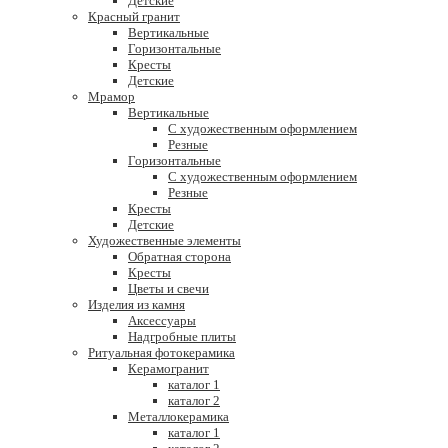
Детские
Красный гранит
Вертикальные
Горизонтальные
Кресты
Детские
Мрамор
Вертикальные
С художественным оформлением
Резные
Горизонтальные
С художественным оформлением
Резные
Кресты
Детские
Художественные элементы
Обратная сторона
Кресты
Цветы и свечи
Изделия из камня
Аксессуары
Надгробные плиты
Ритуальная фотокерамика
Керамогранит
каталог 1
каталог 2
Металлокерамика
каталог 1