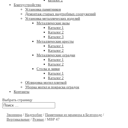
каталог 2
Благоустройство
Установка памятников
Демонтаж старых надгробных сооружений
Установка металлических изделий
Металлические вазы
Каталог 1
Каталог 2
Каталог 3
Металлические кресты
Каталог 1
Каталог 2
Металлические оградки
Каталог 1
Каталог 2
Столы и лавки
Каталог 1
Каталог 2
Облицовка могил плиткой
Уборка могил и покраска оградок
Контакты
Выбрать страницу
Звонница
/
Надгробие
/
Памятники из мрамора в Белгороде
/
Вертикальные
/
Резные
/ МВР 47