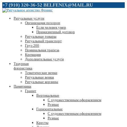
+7 (910) 320-36-52
BELFENIX@MAIL.RU
Ритуальные услуги
Организация похорон
Если человек умер
Прижизненный договор
Ритуальные товары
Ритуальный транспорт
Груз 200
Поминальная трапеза
Кремация
Дополнительные услуги
Траурная
флористика
Тематические венки
Ритуальные венки
Ритуальные корзины
Памятники
Гранит
Вертикальные
С художественным оформлением
Резные
Горизонтальные
С художественным оформлением
Резные
Кресты