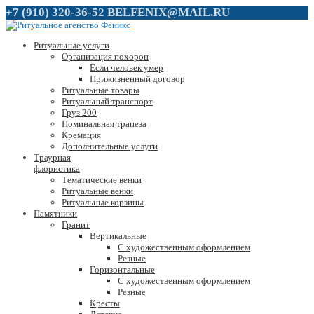
+7 (910) 320-36-52
BELFENIX@MAIL.RU
Ритуальные услуги
Организация похорон
Если человек умер
Прижизненный договор
Ритуальные товары
Ритуальный транспорт
Груз 200
Поминальная трапеза
Кремация
Дополнительные услуги
Траурная
флористика
Тематические венки
Ритуальные венки
Ритуальные корзины
Памятники
Гранит
Вертикальные
С художественным оформлением
Резные
Горизонтальные
С художественным оформлением
Резные
Кресты