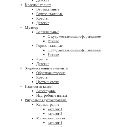
Детские
Красный гранит
Вертикальные
Горизонтальные
Кресты
Детские
Мрамор
Вертикальные
С художественным оформлением
Резные
Горизонтальные
С художественным оформлением
Резные
Кресты
Детские
Художественные элементы
Обратная сторона
Кресты
Цветы и свечи
Изделия из камня
Аксессуары
Надгробные плиты
Ритуальная фотокерамика
Керамогранит
каталог 1
каталог 2
Металлокерамика
каталог 1