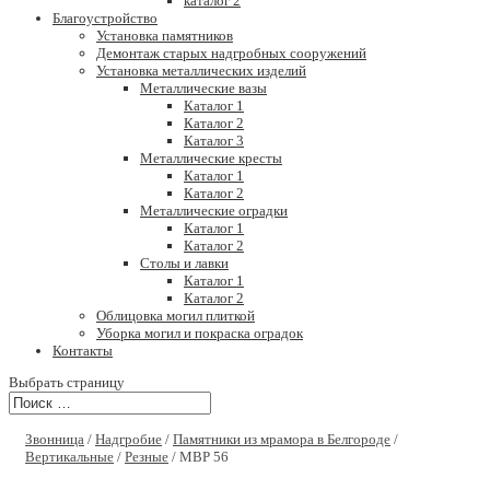
каталог 2
Благоустройство
Установка памятников
Демонтаж старых надгробных сооружений
Установка металлических изделий
Металлические вазы
Каталог 1
Каталог 2
Каталог 3
Металлические кресты
Каталог 1
Каталог 2
Металлические оградки
Каталог 1
Каталог 2
Столы и лавки
Каталог 1
Каталог 2
Облицовка могил плиткой
Уборка могил и покраска оградок
Контакты
Выбрать страницу
Звонница
/
Надгробие
/
Памятники из мрамора в Белгороде
/
Вертикальные
/
Резные
/ МВР 56