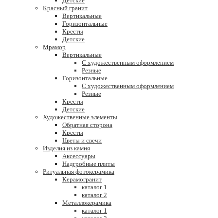
Детские
Красный гранит
Вертикальные
Горизонтальные
Кресты
Детские
Мрамор
Вертикальные
С художественным оформлением
Резные
Горизонтальные
С художественным оформлением
Резные
Кресты
Детские
Художественные элементы
Обратная сторона
Кресты
Цветы и свечи
Изделия из камня
Аксессуары
Надгробные плиты
Ритуальная фотокерамика
Керамогранит
каталог 1
каталог 2
Металлокерамика
каталог 1