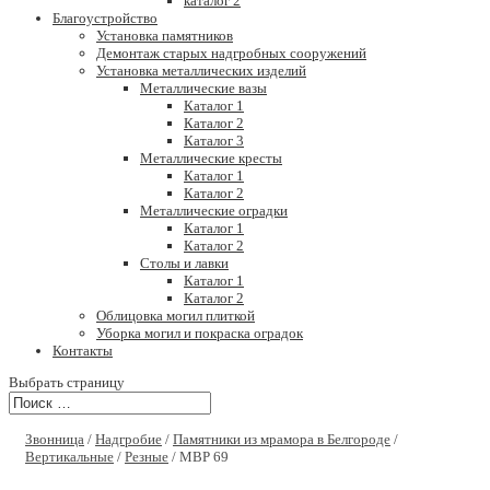
каталог 2
Благоустройство
Установка памятников
Демонтаж старых надгробных сооружений
Установка металлических изделий
Металлические вазы
Каталог 1
Каталог 2
Каталог 3
Металлические кресты
Каталог 1
Каталог 2
Металлические оградки
Каталог 1
Каталог 2
Столы и лавки
Каталог 1
Каталог 2
Облицовка могил плиткой
Уборка могил и покраска оградок
Контакты
Выбрать страницу
Звонница
/
Надгробие
/
Памятники из мрамора в Белгороде
/
Вертикальные
/
Резные
/ МВР 69