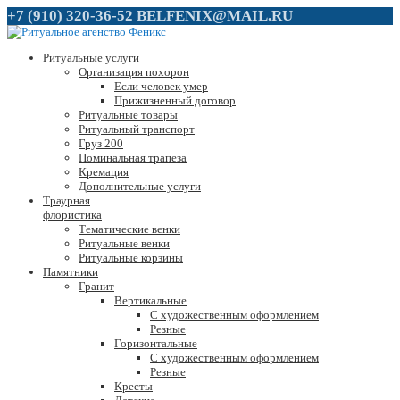
+7 (910) 320-36-52
BELFENIX@MAIL.RU
Ритуальные услуги
Организация похорон
Если человек умер
Прижизненный договор
Ритуальные товары
Ритуальный транспорт
Груз 200
Поминальная трапеза
Кремация
Дополнительные услуги
Траурная
флористика
Тематические венки
Ритуальные венки
Ритуальные корзины
Памятники
Гранит
Вертикальные
С художественным оформлением
Резные
Горизонтальные
С художественным оформлением
Резные
Кресты