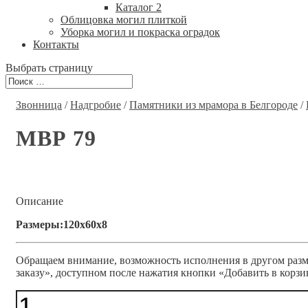
Каталог 2
Облицовка могил плиткой
Уборка могил и покраска оградок
Контакты
Выбрать страницу
Звонница
/
Надгробие
/
Памятники из мрамора в Белгороде
/
МВР 79
Описание
Размеры:120x60x8
Обращаем внимание, возможность исполнения в другом разме
заказу», доступном после нажатия кнопки «Добавить в корзи
Количество
МВР