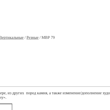
Вертикальные
/
Резные
/ МВР 79
ре, из других пород камня, а также изменение/дополнение худ
ну».