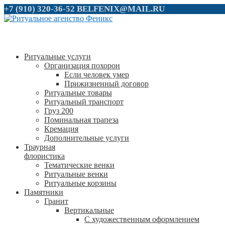
+7 (910) 320-36-52
BELFENIX@MAIL.RU
Ритуальные услуги
Организация похорон
Если человек умер
Прижизненный договор
Ритуальные товары
Ритуальный транспорт
Груз 200
Поминальная трапеза
Кремация
Дополнительные услуги
Траурная
флористика
Тематические венки
Ритуальные венки
Ритуальные корзины
Памятники
Гранит
Вертикальные
С художественным оформлением