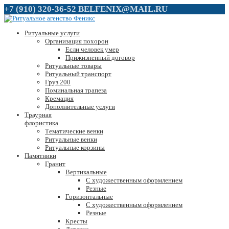
+7 (910) 320-36-52
BELFENIX@MAIL.RU
Ритуальные услуги
Организация похорон
Если человек умер
Прижизненный договор
Ритуальные товары
Ритуальный транспорт
Груз 200
Поминальная трапеза
Кремация
Дополнительные услуги
Траурная
флористика
Тематические венки
Ритуальные венки
Ритуальные корзины
Памятники
Гранит
Вертикальные
С художественным оформлением
Резные
Горизонтальные
С художественным оформлением
Резные
Кресты