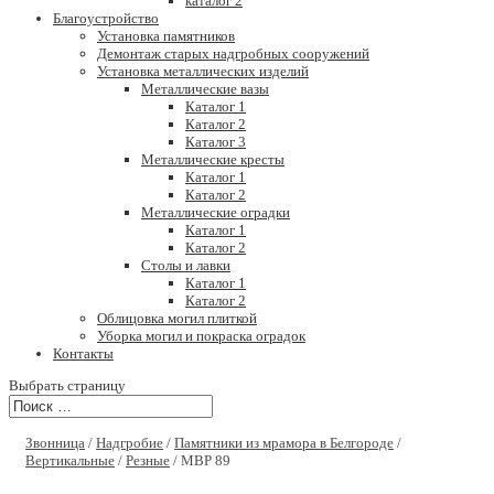
каталог 2
Благоустройство
Установка памятников
Демонтаж старых надгробных сооружений
Установка металлических изделий
Металлические вазы
Каталог 1
Каталог 2
Каталог 3
Металлические кресты
Каталог 1
Каталог 2
Металлические оградки
Каталог 1
Каталог 2
Столы и лавки
Каталог 1
Каталог 2
Облицовка могил плиткой
Уборка могил и покраска оградок
Контакты
Выбрать страницу
Звонница
/
Надгробие
/
Памятники из мрамора в Белгороде
/
Вертикальные
/
Резные
/ МВР 89