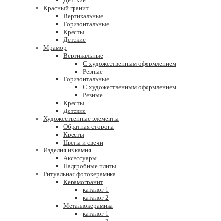
Детские
Красный гранит
Вертикальные
Горизонтальные
Кресты
Детские
Мрамор
Вертикальные
С художественным оформлением
Резные
Горизонтальные
С художественным оформлением
Резные
Кресты
Детские
Художественные элементы
Обратная сторона
Кресты
Цветы и свечи
Изделия из камня
Аксессуары
Надгробные плиты
Ритуальная фотокерамика
Керамогранит
каталог 1
каталог 2
Металлокерамика
каталог 1