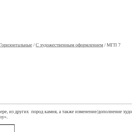
Горизонтальные
/
С художественным оформлением
/ МГП 7
ре, из других пород камня, а также изменение/дополнение худ
ну».