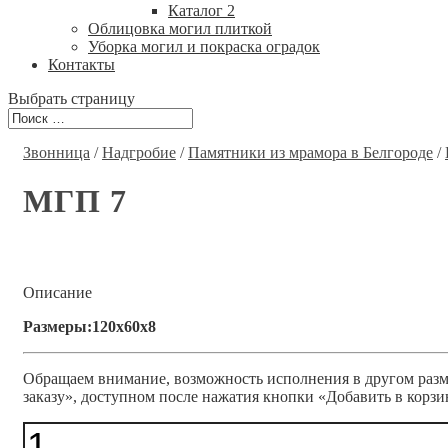
Каталог 2
Облицовка могил плиткой
Уборка могил и покраска оградок
Контакты
Выбрать страницу
Звонница
/
Надгробие
/
Памятники из мрамора в Белгороде
/
МГП 7
Описание
Размеры:120x60x8
Обращаем внимание, возможность исполнения в другом разме
заказу», доступном после нажатия кнопки «Добавить в корзи
Количество
МГП