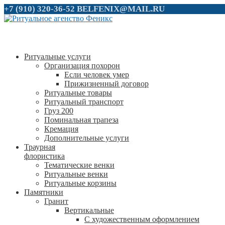
+7 (910) 320-36-52
BELFENIX@MAIL.RU
Ритуальные услуги
Организация похорон
Если человек умер
Прижизненный договор
Ритуальные товары
Ритуальный транспорт
Груз 200
Поминальная трапеза
Кремация
Дополнительные услуги
Траурная
флористика
Тематические венки
Ритуальные венки
Ритуальные корзины
Памятники
Гранит
Вертикальные
С художественным оформлением