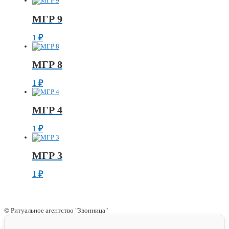
МГР 9
1
₽
МГР 8
1
₽
МГР 4
1
₽
МГР 3
1
₽
© Ритуальное агентство "Звонница"