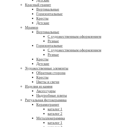
Детские
Красный гранит
Вертикальные
Горизонтальные
Кресты
Детские
Мрамор
Вертикальные
С художественным оформлением
Резные
Горизонтальные
С художественным оформлением
Резные
Кресты
Детские
Художественные элементы
Обратная сторона
Кресты
Цветы и свечи
Изделия из камня
Аксессуары
Надгробные плиты
Ритуальная фотокерамика
Керамогранит
каталог 1
каталог 2
Металлокерамика
каталог 1