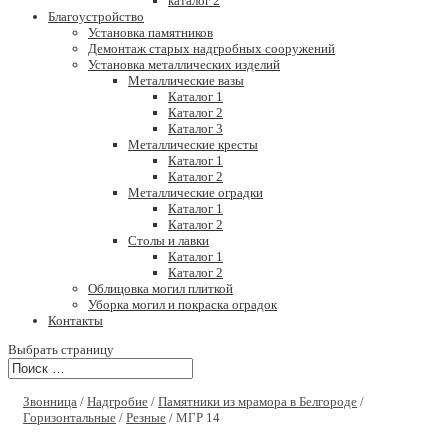
каталог 2
Благоустройство
Установка памятников
Демонтаж старых надгробных сооружений
Установка металлических изделий
Металлические вазы
Каталог 1
Каталог 2
Каталог 3
Металлические кресты
Каталог 1
Каталог 2
Металлические оградки
Каталог 1
Каталог 2
Столы и лавки
Каталог 1
Каталог 2
Облицовка могил плиткой
Уборка могил и покраска оградок
Контакты
Выбрать страницу
Звонница
/
Надгробие
/
Памятники из мрамора в Белгороде
/
Горизонтальные
/
Резные
/ МГР 14