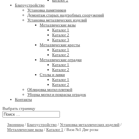
каталог 2
Благоустройство
Установка памятников
Демонтаж старых надгробных сооружений
Установка металлических изделий
Металлические вазы
Каталог 1
Каталог 2
Каталог 3
Металлические кресты
Каталог 1
Каталог 2
Металлические оградки
Каталог 1
Каталог 2
Столы и лавки
Каталог 1
Каталог 2
Облицовка могил плиткой
Уборка могил и покраска оградок
Контакты
Выбрать страницу
Звонница
/
Благоустройство
/
Установка металлических изделий
/
Металлические вазы
/
Каталог 1
/ Ваза №1 Две розы