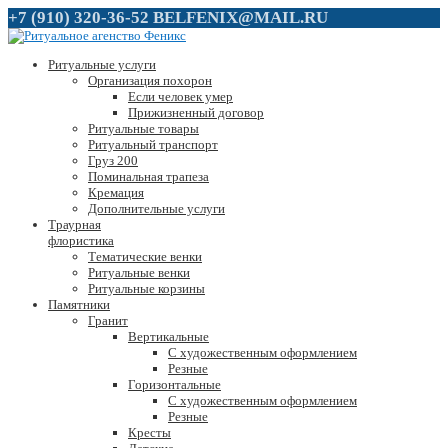
+7 (910) 320-36-52
BELFENIX@MAIL.RU
Ритуальные услуги
Организация похорон
Если человек умер
Прижизненный договор
Ритуальные товары
Ритуальный транспорт
Груз 200
Поминальная трапеза
Кремация
Дополнительные услуги
Траурная
флористика
Тематические венки
Ритуальные венки
Ритуальные корзины
Памятники
Гранит
Вертикальные
С художественным оформлением
Резные
Горизонтальные
С художественным оформлением
Резные
Кресты