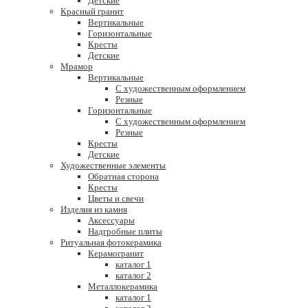
Детские
Красный гранит
Вертикальные
Горизонтальные
Кресты
Детские
Мрамор
Вертикальные
С художественным оформлением
Резные
Горизонтальные
С художественным оформлением
Резные
Кресты
Детские
Художественные элементы
Обратная сторона
Кресты
Цветы и свечи
Изделия из камня
Аксессуары
Надгробные плиты
Ритуальная фотокерамика
Керамогранит
каталог 1
каталог 2
Металлокерамика
каталог 1