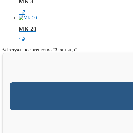
МК 8
1
₽
МК 20
1
₽
© Ритуальное агентство "Звонница"