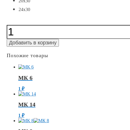
20x30
24x30
Количество
МКВ
13
Добавить в корзину
Похожие товары
МК 6
1
₽
МК 14
1
₽