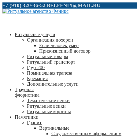
+7 (910) 320-36-52
BELFENIX@MAIL.RU
Ритуальные услуги
Организация похорон
Если человек умер
Прижизненный договор
Ритуальные товары
Ритуальный транспорт
Груз 200
Поминальная трапеза
Кремация
Дополнительные услуги
Траурная
флористика
Тематические венки
Ритуальные венки
Ритуальные корзины
Памятники
Гранит
Вертикальные
С художественным оформлением