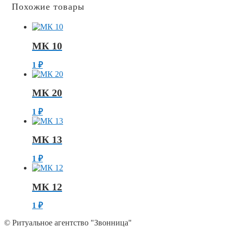
Похожие товары
МК 10
1
₽
МК 20
1
₽
МК 13
1
₽
МК 12
1
₽
© Ритуальное агентство "Звонница"