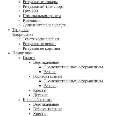
Ритуальные товары
Ритуальный транспорт
Груз 200
Поминальная трапеза
Кремация
Дополнительные услуги
Траурная
флористика
Тематические венки
Ритуальные венки
Ритуальные корзины
Памятники
Гранит
Вертикальные
С художественным оформлением
Резные
Горизонтальные
С художественным оформлением
Резные
Кресты
Детские
Красный гранит
Вертикальные
Горизонтальные
Кресты