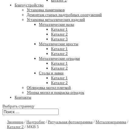
каталог 2
Благоустройство
Установка памятников
Демонтаж старых надгробных сооружений
Установка металлических изделий
Металлические вазы
Каталог 1
Каталог 2
Каталог 3
Металлические кресты
Каталог 1
Каталог 2
Металлические оградки
Каталог 1
Каталог 2
Столы и лавки
Каталог 1
Каталог 2
Облицовка могил плиткой
Уборка могил и покраска оградок
Контакты
Выбрать страницу
Звонница
/
Надгробие
/
Ритуальная фотокерамика
/
Металлокерамика
/
Каталог 2
/ МКВ 5