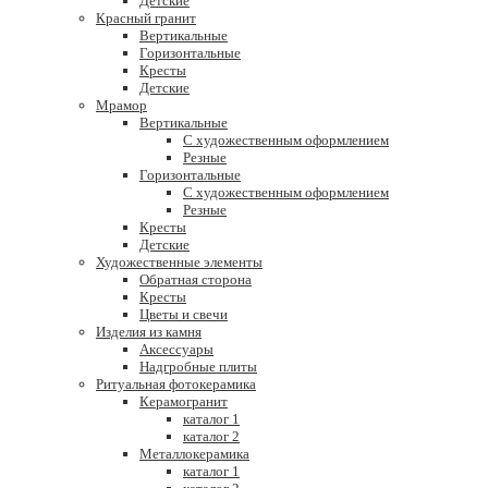
Детские
Красный гранит
Вертикальные
Горизонтальные
Кресты
Детские
Мрамор
Вертикальные
С художественным оформлением
Резные
Горизонтальные
С художественным оформлением
Резные
Кресты
Детские
Художественные элементы
Обратная сторона
Кресты
Цветы и свечи
Изделия из камня
Аксессуары
Надгробные плиты
Ритуальная фотокерамика
Керамогранит
каталог 1
каталог 2
Металлокерамика
каталог 1