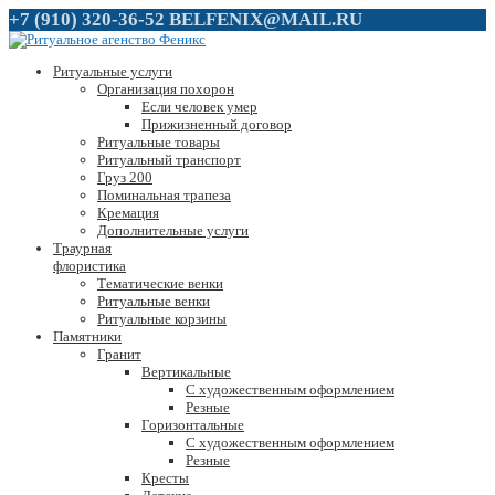
+7 (910) 320-36-52
BELFENIX@MAIL.RU
Ритуальные услуги
Организация похорон
Если человек умер
Прижизненный договор
Ритуальные товары
Ритуальный транспорт
Груз 200
Поминальная трапеза
Кремация
Дополнительные услуги
Траурная
флористика
Тематические венки
Ритуальные венки
Ритуальные корзины
Памятники
Гранит
Вертикальные
С художественным оформлением
Резные
Горизонтальные
С художественным оформлением
Резные
Кресты