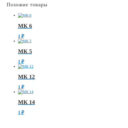
Похожие товары
МК 6
1
₽
МК 5
1
₽
МК 12
1
₽
МК 14
1
₽