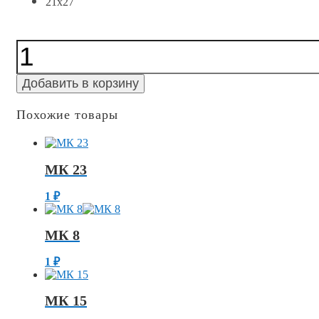
21x27
Количество
МК
22
Добавить в корзину
Похожие товары
МК 23
1
₽
МК 8
1
₽
МК 15