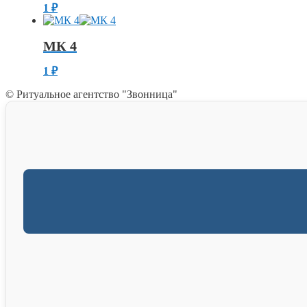
1
₽
МК 4
1
₽
© Ритуальное агентство "Звонница"