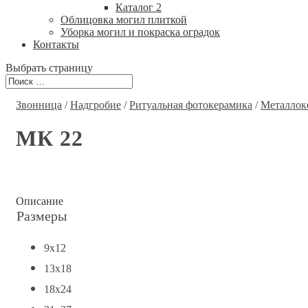
Каталог 2
Облицовка могил плиткой
Уборка могил и покраска оградок
Контакты
Выбрать страницу
Звонница
/
Надгробие
/
Ритуальная фотокерамика
/
Металлок
МК 22
Описание
Размеры
9x12
13x18
18x24