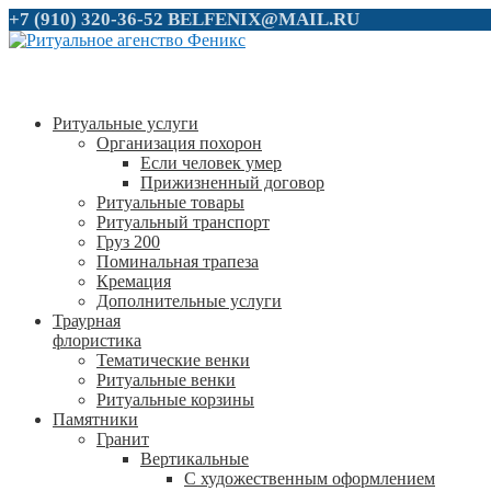
+7 (910) 320-36-52
BELFENIX@MAIL.RU
Ритуальные услуги
Организация похорон
Если человек умер
Прижизненный договор
Ритуальные товары
Ритуальный транспорт
Груз 200
Поминальная трапеза
Кремация
Дополнительные услуги
Траурная
флористика
Тематические венки
Ритуальные венки
Ритуальные корзины
Памятники
Гранит
Вертикальные
С художественным оформлением