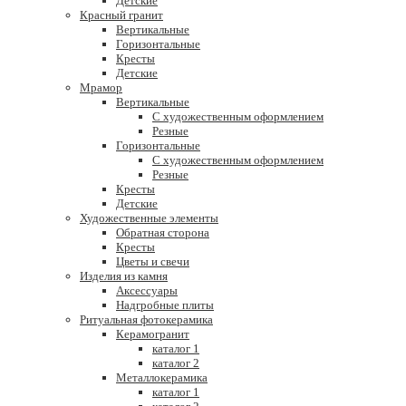
Детские
Красный гранит
Вертикальные
Горизонтальные
Кресты
Детские
Мрамор
Вертикальные
С художественным оформлением
Резные
Горизонтальные
С художественным оформлением
Резные
Кресты
Детские
Художественные элементы
Обратная сторона
Кресты
Цветы и свечи
Изделия из камня
Аксессуары
Надгробные плиты
Ритуальная фотокерамика
Керамогранит
каталог 1
каталог 2
Металлокерамика
каталог 1