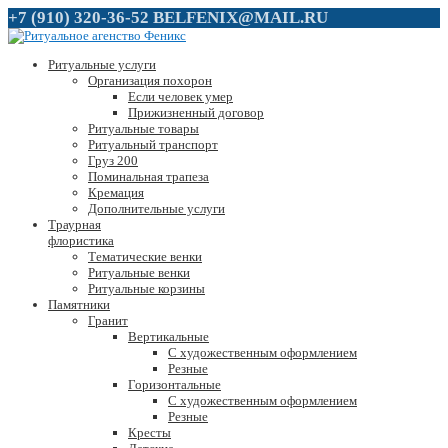
+7 (910) 320-36-52
BELFENIX@MAIL.RU
Ритуальные услуги
Организация похорон
Если человек умер
Прижизненный договор
Ритуальные товары
Ритуальный транспорт
Груз 200
Поминальная трапеза
Кремация
Дополнительные услуги
Траурная
флористика
Тематические венки
Ритуальные венки
Ритуальные корзины
Памятники
Гранит
Вертикальные
С художественным оформлением
Резные
Горизонтальные
С художественным оформлением
Резные
Кресты