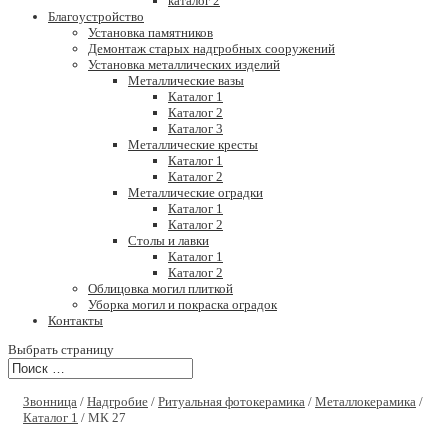
каталог 2
Благоустройство
Установка памятников
Демонтаж старых надгробных сооружений
Установка металлических изделий
Металлические вазы
Каталог 1
Каталог 2
Каталог 3
Металлические кресты
Каталог 1
Каталог 2
Металлические оградки
Каталог 1
Каталог 2
Столы и лавки
Каталог 1
Каталог 2
Облицовка могил плиткой
Уборка могил и покраска оградок
Контакты
Выбрать страницу
Звонница
/
Надгробие
/
Ритуальная фотокерамика
/
Металлокерамика
/
Каталог 1
/ МК 27