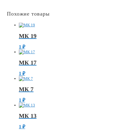
Похожие товары
МК 19
1
₽
МК 17
1
₽
МК 7
1
₽
МК 13
1
₽