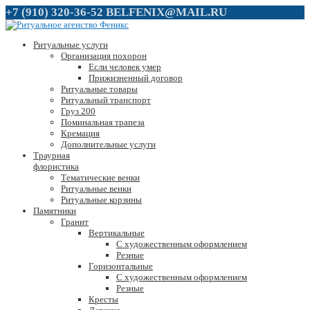
+7 (910) 320-36-52
BELFENIX@MAIL.RU
Ритуальные услуги
Организация похорон
Если человек умер
Прижизненный договор
Ритуальные товары
Ритуальный транспорт
Груз 200
Поминальная трапеза
Кремация
Дополнительные услуги
Траурная
флористика
Тематические венки
Ритуальные венки
Ритуальные корзины
Памятники
Гранит
Вертикальные
С художественным оформлением
Резные
Горизонтальные
С художественным оформлением
Резные
Кресты