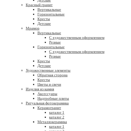
Детские
Красный гранит
Вертикальные
Горизонтальные
Кресты
Детские
Мрамор
Вертикальные
С художественным оформлением
Резные
Горизонтальные
С художественным оформлением
Резные
Кресты
Детские
Художественные элементы
Обратная сторона
Кресты
Цветы и свечи
Изделия из камня
Аксессуары
Надгробные плиты
Ритуальная фотокерамика
Керамогранит
каталог 1
каталог 2
Металлокерамика
каталог 1