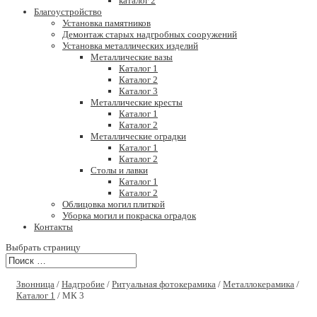
каталог 2
Благоустройство
Установка памятников
Демонтаж старых надгробных сооружений
Установка металлических изделий
Металлические вазы
Каталог 1
Каталог 2
Каталог 3
Металлические кресты
Каталог 1
Каталог 2
Металлические оградки
Каталог 1
Каталог 2
Столы и лавки
Каталог 1
Каталог 2
Облицовка могил плиткой
Уборка могил и покраска оградок
Контакты
Выбрать страницу
Звонница
/
Надгробие
/
Ритуальная фотокерамика
/
Металлокерамика
/
Каталог 1
/ МК 3