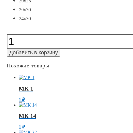
20x25
20x30
24x30
Количество
МК
31
Добавить в корзину
Похожие товары
МК 1
1
₽
МК 14
1
₽