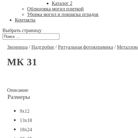
Каталог 2
Облицовка могил плиткой
Уборка могил и покраска оградок
Контакты
Выбрать страницу
Звонница
/
Надгробие
/
Ритуальная фотокерамика
/
Металлок
МК 31
Описание
Размеры
9x12
13x18
18x24