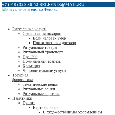
+7 (910) 320-36-52
BELFENIX@MAIL.RU
Ритуальные услуги
Организация похорон
Если человек умер
Прижизненный договор
Ритуальные товары
Ритуальный транспорт
Груз 200
Поминальная трапеза
Кремация
Дополнительные услуги
Траурная
флористика
Тематические венки
Ритуальные венки
Ритуальные корзины
Памятники
Гранит
Вертикальные
С художественным оформлением