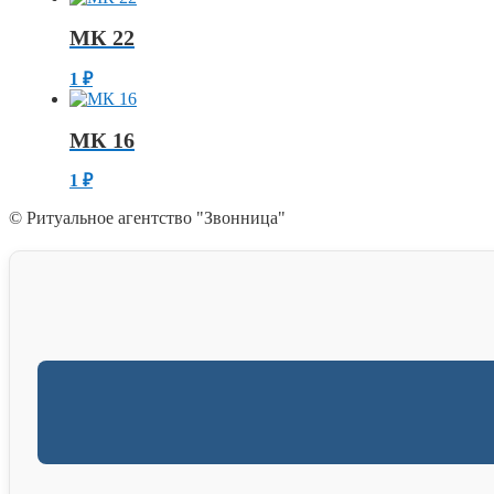
МК 22
1
₽
МК 16
1
₽
© Ритуальное агентство "Звонница"