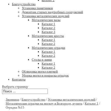
каталог 2
Благоустройство
Установка памятников
Демонтаж старых надгробных сооружений
Установка металлических изделий
Металлические вазы
Каталог 1
Каталог 2
Каталог 3
Металлические кресты
Каталог 1
Каталог 2
Металлические оградки
Каталог 1
Каталог 2
Столы и лавки
Каталог 1
Каталог 2
Облицовка могил плиткой
Уборка могил и покраска оградок
Контакты
Выбрать страницу
Звонница
/
Благоустройство
/
Установка металлических изделий
/
Металлические оградки на могилу в Белгороде, купить
/
Каталог 1
/
Оградка №15