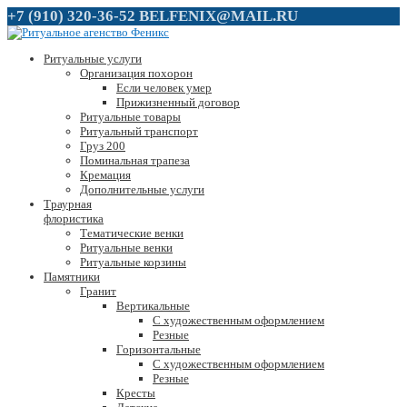
+7 (910) 320-36-52
BELFENIX@MAIL.RU
Ритуальные услуги
Организация похорон
Если человек умер
Прижизненный договор
Ритуальные товары
Ритуальный транспорт
Груз 200
Поминальная трапеза
Кремация
Дополнительные услуги
Траурная
флористика
Тематические венки
Ритуальные венки
Ритуальные корзины
Памятники
Гранит
Вертикальные
С художественным оформлением
Резные
Горизонтальные
С художественным оформлением
Резные
Кресты