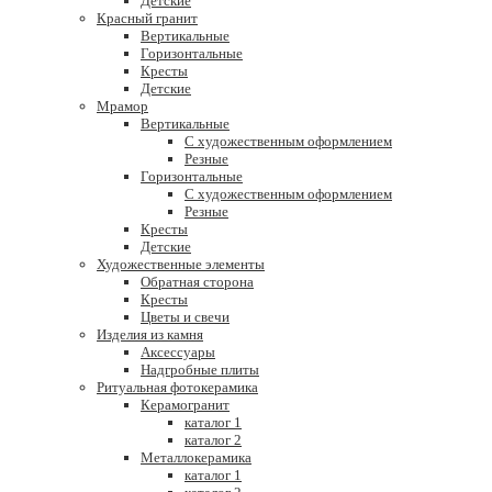
Детские
Красный гранит
Вертикальные
Горизонтальные
Кресты
Детские
Мрамор
Вертикальные
С художественным оформлением
Резные
Горизонтальные
С художественным оформлением
Резные
Кресты
Детские
Художественные элементы
Обратная сторона
Кресты
Цветы и свечи
Изделия из камня
Аксессуары
Надгробные плиты
Ритуальная фотокерамика
Керамогранит
каталог 1
каталог 2
Металлокерамика
каталог 1