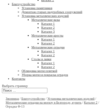
каталог 2
Благоустройство
Установка памятников
Демонтаж старых надгробных сооружений
Установка металлических изделий
Металлические вазы
Каталог 1
Каталог 2
Каталог 3
Металлические кресты
Каталог 1
Каталог 2
Металлические оградки
Каталог 1
Каталог 2
Столы и лавки
Каталог 1
Каталог 2
Облицовка могил плиткой
Уборка могил и покраска оградок
Контакты
Выбрать страницу
Звонница
/
Благоустройство
/
Установка металлических изделий
/
Металлические оградки на могилу в Белгороде, купить
/
Каталог 2
/
Оградка Ф-13