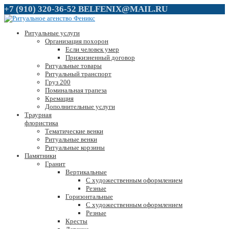
+7 (910) 320-36-52
BELFENIX@MAIL.RU
Ритуальные услуги
Организация похорон
Если человек умер
Прижизненный договор
Ритуальные товары
Ритуальный транспорт
Груз 200
Поминальная трапеза
Кремация
Дополнительные услуги
Траурная
флористика
Тематические венки
Ритуальные венки
Ритуальные корзины
Памятники
Гранит
Вертикальные
С художественным оформлением
Резные
Горизонтальные
С художественным оформлением
Резные
Кресты