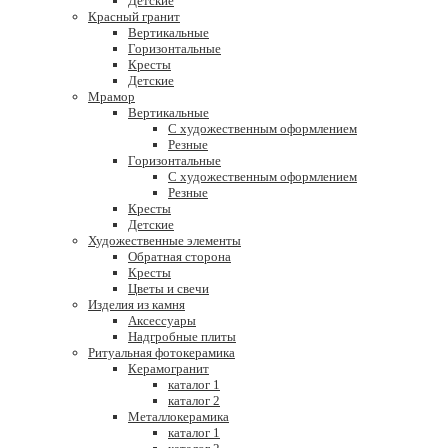
Детские
Красный гранит
Вертикальные
Горизонтальные
Кресты
Детские
Мрамор
Вертикальные
С художественным оформлением
Резные
Горизонтальные
С художественным оформлением
Резные
Кресты
Детские
Художественные элементы
Обратная сторона
Кресты
Цветы и свечи
Изделия из камня
Аксессуары
Надгробные плиты
Ритуальная фотокерамика
Керамогранит
каталог 1
каталог 2
Металлокерамика
каталог 1