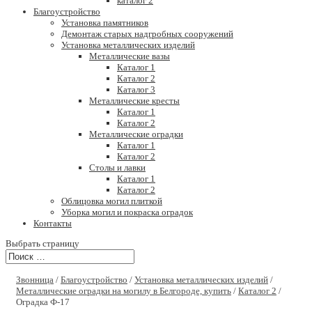
каталог 2
Благоустройство
Установка памятников
Демонтаж старых надгробных сооружений
Установка металлических изделий
Металлические вазы
Каталог 1
Каталог 2
Каталог 3
Металлические кресты
Каталог 1
Каталог 2
Металлические оградки
Каталог 1
Каталог 2
Столы и лавки
Каталог 1
Каталог 2
Облицовка могил плиткой
Уборка могил и покраска оградок
Контакты
Выбрать страницу
Звонница
/
Благоустройство
/
Установка металлических изделий
/
Металлические оградки на могилу в Белгороде, купить
/
Каталог 2
/
Оградка Ф-17