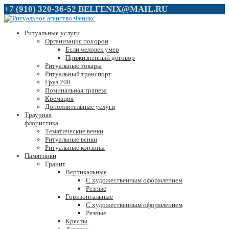
+7 (910) 320-36-52
BELFENIX@MAIL.RU
Ритуальные услуги
Организация похорон
Если человек умер
Прижизненный договор
Ритуальные товары
Ритуальный транспорт
Груз 200
Поминальная трапеза
Кремация
Дополнительные услуги
Траурная
флористика
Тематические венки
Ритуальные венки
Ритуальные корзины
Памятники
Гранит
Вертикальные
С художественным оформлением
Резные
Горизонтальные
С художественным оформлением
Резные
Кресты