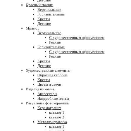
Детские
Красный гранит
Вертикальные
Горизонтальные
Кресты
Детские
Мрамор
Вертикальные
С художественным оформлением
Резные
Горизонтальные
С художественным оформлением
Резные
Кресты
Детские
Художественные элементы
Обратная сторона
Кресты
Цветы и свечи
Изделия из камня
Аксессуары
Надгробные плиты
Ритуальная фотокерамика
Керамогранит
каталог 1
каталог 2
Металлокерамика
каталог 1