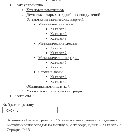
каталог 2
Благоустройство
Установка памятников
Демонтаж старых надгробных сооружений
Установка металлических изделий
Металлические вазы
Каталог 1
Каталог 2
Каталог 3
Металлические кресты
Каталог 1
Каталог 2
Металлические оградки
Каталог 1
Каталог 2
Столы и лавки
Каталог 1
Каталог 2
Облицовка могил плиткой
Уборка могил и покраска оградок
Контакты
Выбрать страницу
Звонница
/
Благоустройство
/
Установка металлических изделий
/
Металлические оградки на могилу в Белгороде, купить
/
Каталог 2
/
Оградка Ф-18