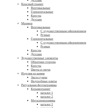
Детские
Красный гранит
Вертикальные
Горизонтальные
Кресты
Детские
Мрамор
Вертикальные
С художественным оформлением
Резные
Горизонтальные
С художественным оформлением
Резные
Кресты
Детские
Художественные элементы
Обратная сторона
Кресты
Цветы и свечи
Изделия из камня
Аксессуары
Надгробные плиты
Ритуальная фотокерамика
Керамогранит
каталог 1
каталог 2
Металлокерамика
каталог 1