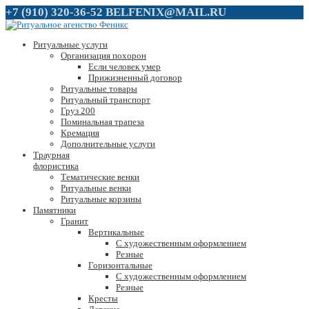
+7 (910) 320-36-52
BELFENIX@MAIL.RU
Ритуальные услуги
Организация похорон
Если человек умер
Прижизненный договор
Ритуальные товары
Ритуальный транспорт
Груз 200
Поминальная трапеза
Кремация
Дополнительные услуги
Траурная
флористика
Тематические венки
Ритуальные венки
Ритуальные корзины
Памятники
Гранит
Вертикальные
С художественным оформлением
Резные
Горизонтальные
С художественным оформлением
Резные
Кресты