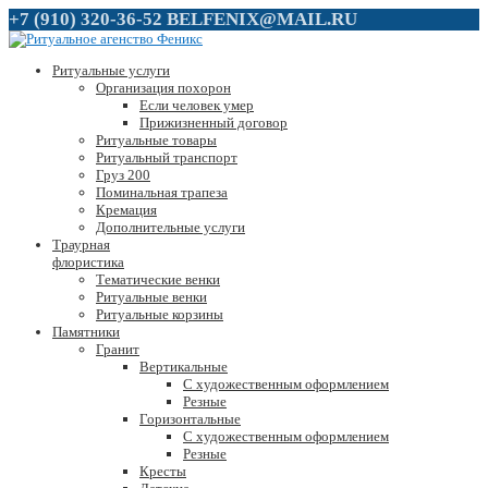
+7 (910) 320-36-52
BELFENIX@MAIL.RU
Ритуальные услуги
Организация похорон
Если человек умер
Прижизненный договор
Ритуальные товары
Ритуальный транспорт
Груз 200
Поминальная трапеза
Кремация
Дополнительные услуги
Траурная
флористика
Тематические венки
Ритуальные венки
Ритуальные корзины
Памятники
Гранит
Вертикальные
С художественным оформлением
Резные
Горизонтальные
С художественным оформлением
Резные
Кресты