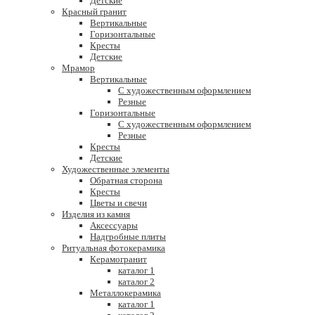
Детские
Красный гранит
Вертикальные
Горизонтальные
Кресты
Детские
Мрамор
Вертикальные
С художественным оформлением
Резные
Горизонтальные
С художественным оформлением
Резные
Кресты
Детские
Художественные элементы
Обратная сторона
Кресты
Цветы и свечи
Изделия из камня
Аксессуары
Надгробные плиты
Ритуальная фотокерамика
Керамогранит
каталог 1
каталог 2
Металлокерамика
каталог 1