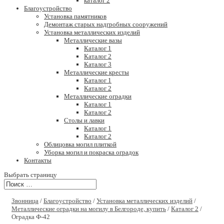
каталог 2
Благоустройство
Установка памятников
Демонтаж старых надгробных сооружений
Установка металлических изделий
Металлические вазы
Каталог 1
Каталог 2
Каталог 3
Металлические кресты
Каталог 1
Каталог 2
Металлические оградки
Каталог 1
Каталог 2
Столы и лавки
Каталог 1
Каталог 2
Облицовка могил плиткой
Уборка могил и покраска оградок
Контакты
Выбрать страницу
Звонница
/
Благоустройство
/
Установка металлических изделий
/
Металлические оградки на могилу в Белгороде, купить
/
Каталог 2
/
Оградка Ф-42